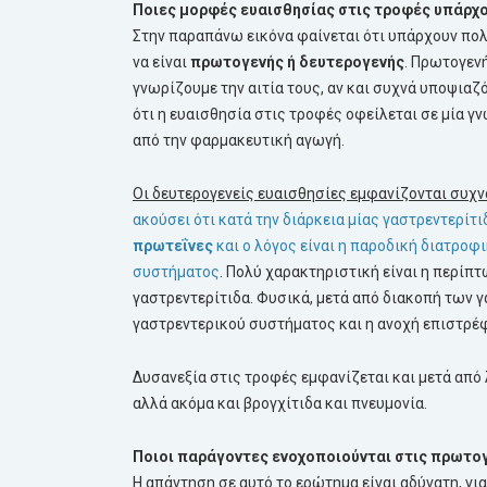
Ποιες μορφές ευαισθησίας στις τροφές υπάρχ
Στην παραπάνω εικόνα φαίνεται ότι υπάρχουν πολ
να είναι
πρωτογενής ή δευτερογενής
. Πρωτογενή
γνωρίζουμε την αιτία τους, αν και συχνά υποψιαζ
ότι η ευαισθησία στις τροφές οφείλεται σε μία 
από την φαρμακευτική αγωγή.
Οι δευτερογενείς ευαισθησίες εμφανίζονται συχν
ακούσει ότι κατά την διάρκεια μίας γαστρεντερίτ
πρωτεΐνες
και ο λόγος είναι η παροδική διατροφ
συστήματος
. Πολύ χαρακτηριστική είναι η περίπ
γαστρεντερίτιδα. Φυσικά, μετά από διακοπή των 
γαστρεντερικού συστήματος και η ανοχή επιστρέφ
Δυσανεξία στις τροφές εμφανίζεται και μετά από λ
αλλά ακόμα και βρογχίτιδα και πνευμονία.
Ποιοι παράγοντες ενοχοποιούνται στις πρωτο
Η απάντηση σε αυτό το ερώτημα είναι αδύνατη, γι