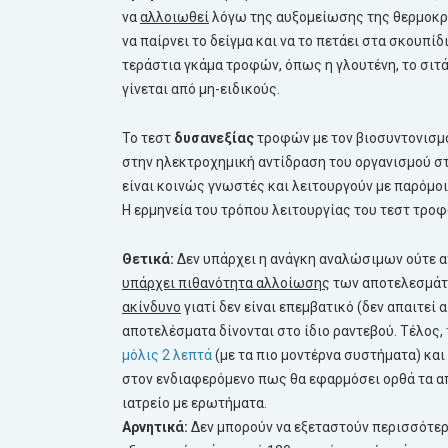
να
αλλοιωθεί
λόγω της αυξομείωσης της θερμοκρ
να παίρνει το δείγμα και να το πετάει στα σκουπί
τεράστια γκάμα τροφών, όπως η γλουτένη, το σιτά
γίνεται από μη-ειδικούς.
Το τεστ
δυσανεξίας
τροφών με τον βιοσυντονισμό 
στην ηλεκτροχημική αντίδραση του οργανισμού στ
είναι κοινώς γνωστές και λειτουργούν με παρόμο
Η ερμηνεία του τρόπου λειτουργίας του τεστ τρο
Θετικά:
Δεν υπάρχει η ανάγκη αναλώσιμων ούτε α
υπάρχει πιθανότητα αλλοίωσης
των αποτελεσμάτω
ακίνδυνο
γιατί δεν είναι επεμβατικό (δεν απαιτεί 
αποτελέσματα δίνονται στο ίδιο ραντεβού. Τέλος,
μόλις 2 λεπτά
(με τα πιο μοντέρνα συστήματα) και 
στον ενδιαφερόμενο πως θα εφαρμόσει ορθά τα α
ιατρείο με ερωτήματα.
Αρνητικά:
Δεν μπορούν να εξεταστούν περισσότερε