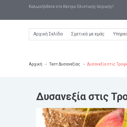
Καλωσήλθατε στο Κέντρο Ολιστικής Ιατρικής!
Αρχική Σελίδα
Σχετικά με εμάς
Υπηρε
Αρχική
Τεστ Δυσανεξίας
Δυσανεξία στις Τροφ
Δυσανεξία στις Τρ