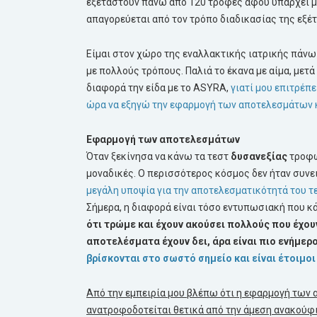
εξεταστούν πάνω από 120 τροφές αφού υπάρχει με
απαγορεύεται από τον τρόπο διαδικασίας της εξέτ
Είμαι στον χώρο της εναλλακτικής ιατρικής πάνω 
με πολλούς τρόπους. Παλιά το έκανα με αίμα, μετά
διαφορά την είδα με το ASYRA,
γιατί μου επιτρέπε
ώρα να εξηγώ την εφαρμογή των αποτελεσμάτων κ
Εφαρμογή των αποτελεσμάτων
Όταν ξεκίνησα να κάνω τα τεστ
δυσανεξίας
τροφών
μοναδικές. Ο περισσότερος κόσμος δεν ήταν συνε
μεγάλη υποψία για την αποτελεσματικότητά του τ
Σήμερα, η διαφορά είναι τόσο εντυπωσιακή που κ
ότι τρώμε και έχουν ακούσει πολλούς που έχου
αποτελέσματα έχουν δει, άρα είναι πιο ενήμερο
βρίσκονται στο σωστό σημείο και είναι έτοιμοι
Από την εμπειρία μου βλέπω ότι η εφαρμογή των
ανατροφοδοτείται θετικά από την άμεση ανακούφ