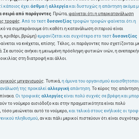
τί κάποιος έχει
άσθμα
ή
αλλεργία
και δυστυχώς η απάντηση ακόμα 
α σειρά από παράγοντες
. Πρώτα,
φαίνεται ότι η υπερκατανάλωση
ις τροφές
.
Από το τεστ
δυσανεξίας
τροφών τροφών φαίνεται ότι η
γικό να συμπεράνουμε ότι καθότι η κατανάλωση σιταριού είναι
, κριθάρι, βρώμη)
εμφανίζεται και συχνότερα στο τεστ
δυσανεξίας
ίνεται να ενέχεται, επίσης. Τέλος, οι παράγοντες που σχετίζονται μ
ά. Σε αυτούς ανήκει η μειωμένη πρόσληψη φυτικών ινών, η ανεπαρκή
ικιλίας στη διατροφή και άλλοι.
ογικούς μηχανισμούς
. Τυπικά,
η άμυνα του οργανισμού ευαισθητοποι
ατανάλωσή της προκαλεί
αλλεργική
απάντηση
. Το εύρος της απάντησ
 πίνακα.
Οι τροφικές
αλλεργίες
είναι πολύ συχνές σε βρέφη και μπο
ρούν το νούμερο αισιόδοξο και στην πραγματικότητα είναι πολύ
, τόσο μειώνεται αυτό το νούμερο,
και τελικά στους ενήλικές οι τροφ
 γενικού πληθυσμού
, αν και πάλι μερικοί πιστεύουν ότι είναι συχνότερ