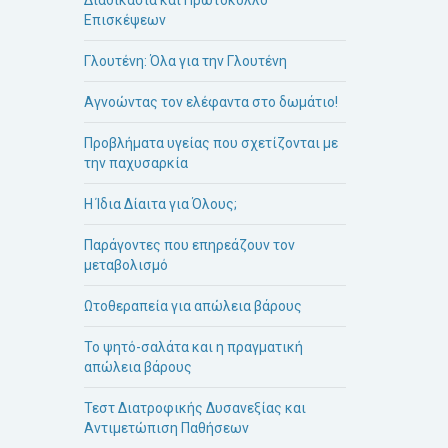
Επισκέψεων
Γλουτένη: Όλα για την Γλουτένη
Αγνοώντας τον ελέφαντα στο δωμάτιο!
Προβλήματα υγείας που σχετίζονται με
την παχυσαρκία
Η Ίδια Δίαιτα για Όλους;
Παράγοντες που επηρεάζουν τον
μεταβολισμό
Ωτοθεραπεία για απώλεια βάρους
Το ψητό-σαλάτα και η πραγματική
απώλεια βάρους
Τεστ Διατροφικής Δυσανεξίας και
Αντιμετώπιση Παθήσεων