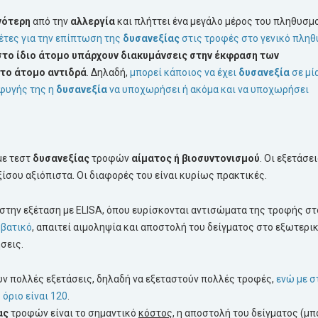
νότερη
από την
αλλεργία
και πλήττει ένα μεγάλο μέρος του πληθυσμ
έτες για την επίπτωση της
δυσανεξίας
στις τροφές στο γενικό πλη
στο ίδιο άτομο υπάρχουν διακυμάνσεις στην έκφραση των
το άτομο αντιδρά
. Δηλαδή,
μπορεί κάποιος να έχει
δυσανεξία
σε μί
οφυγής της η
δυσανεξία
να υποχωρήσει ή ακόμα και να υποχωρήσει
με τεστ
δυσανεξίας
τροφών
αίματος ή βιοσυντονισμού
. Οι εξετάσε
ξίσου αξιόπιστα. Οι διαφορές του είναι κυρίως πρακτικές.
αι στην εξέταση με ELISA, όπου ευρίσκονται αντισώματα της τροφής στ
μβατικό
, απαιτεί αιμοληψία και αποστολή του δείγματος στο εξωτερικ
σεις.
ουν πολλές εξετάσεις, δηλαδή να εξεταστούν πολλές τροφές,
ενώ με σ
όριο είναι 120
.
ας
τροφών είναι το σημαντικό
κόστος
, η αποστολή του δείγματος (μπ