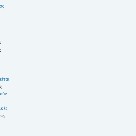
μας
ε
ς
είται
ης
ρούν
ικές
ες,