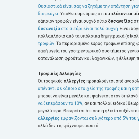
Ουσιαστικά είναι σας να ζητάμε την απάντηση για
διαφεύγει
. Υποθέτουμε όμως ότι
εμπλέκονται μί
κάποιον τροφών είναι συχνό αίτιο
δυσανεξίας
στ
δυσανεξία
στο σιτάρι είναι πολύ συχνή
. Είναι λο
πολλαπλάσια από τα υπόλοιπα δημητριακά (σίκαλη
τροφών
. Το περιορισμένο εύρος τροφών επίσης φα
κακή υγεία του γαστρεντερικού συστήματος γενικ
κατανάλωση φρούτων και λαχανικών, η έλλειψη πο
Τροφικές Αλλεργίες
Οι τροφικές
αλλεργίες
προκαλούνται από ανοσολ
απέναντι σε κάποιο στοιχείο της τροφής και η κ
μπορεί να είναι μεγάλο και φαίνεται στον διπλανό
να ξεπεράσουν το 10%
, αν και πολλοί ειδικοί θεω
μεγαλύτερο. Θεωρείται ότι όσο η ηλικία αυξάνεται
αλλεργίες
εμφανίζονται σε λιγότερο από 5% του
αλλά δεν τις ψάχνουμε σωστά.