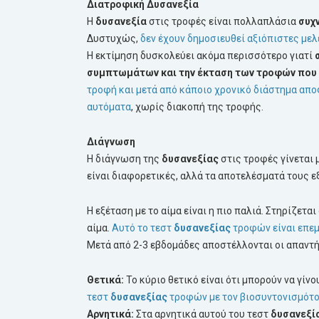
Διατροφική Δυσανεξία
Η
δυσανεξία
στις τροφές είναι πολλαπλάσια
συχ
Δυστυχώς,
δεν έχουν δημοσιευθεί αξιόπιστες μελ
Η εκτίμηση δυσκολεύει ακόμα περισσότερο γιατί
συμπτωμάτων και την έκταση των τροφών που 
τροφή και μετά από κάποιο χρονικό διάστημα απ
αυτόματα
, χωρίς διακοπή της τροφής.
Διάγνωση
Η διάγνωση της
δυσανεξίας
στις τροφές γίνεται 
είναι διαφορετικές, αλλά τα αποτελέσματά τους ε
Η εξέταση με το αίμα είναι η πιο παλιά. Στηρίζετ
αίμα.
Αυτό το τεστ
δυσανεξίας
τροφών είναι επε
Μετά από 2-3 εβδομάδες αποστέλλονται οι απαντή
Θετικά:
Το κύριο θετικό είναι ότι μπορούν να γίν
τεστ
δυσανεξίας
τροφών με τον βιοσυντονισμότο 
Αρνητικά:
Στα αρνητικά αυτού του τεστ
δυσανεξί