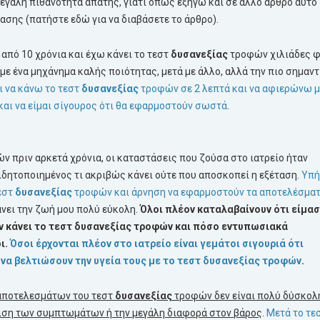
γάλη πιθανότητα απάτης, γιατί όπως εξηγώ και σε άλλο άρθρο αυτό
ασης (πατήστε εδώ για να διαβάσετε το άρθρο).
από 10 χρόνια και έχω κάνει το τεστ
δυσανεξίας
τροφών χιλιάδες 
 με ένα μηχάνημα καλής ποιότητας, μετά με άλλο, αλλά την πιο σημαντ
ι να κάνω το τεστ
δυσανεξίας
τροφών σε 2 λεπτά και να αφιερώνω μ
αι να είμαι σίγουρος ότι θα εφαρμοστούν σωστά
.
 πριν αρκετά χρόνια, οι καταστάσεις που ζούσα στο ιατρείο ήταν
ιδητοποιημένος τι ακριβώς κάνει ούτε που αποσκοπεί η εξέταση.
Υπή
εστ
δυσανεξίας
τροφών και άρνηση να εφαρμοστούν τα αποτελέσμα
άνει την ζωή μου πολύ εύκολη.
Όλοι πλέον καταλαβαίνουν ότι είμα
ν κάνει το τεστ
δυσανεξίας
τροφών και πόσο εντυπωσιακά
ι.
Όσοι έρχονται πλέον στο ιατρείο είναι γεμάτοι σιγουριά ότι
 να βελτιώσουν την υγεία τους με το τεστ
δυσανεξίας
τροφών
.
 αποτελεσμάτων του τεστ
δυσανεξίας
τροφών δεν είναι πολύ δύσκολ
ιση των συμπτωμάτων ή την μεγάλη διαφορά στον βάρος
.
Μετά το τε