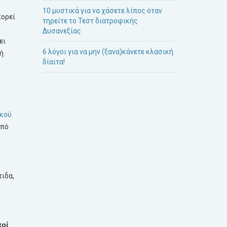
10 μυστικά για να χάσετε λίπος όταν
πορεί
τηρείτε το Τεστ διατροφικής
Δυσανεξίας
ει
6 λόγοι για να μην (ξανα)κάνετε κλασική
ή
δίαιτα!
ικού
από
τιδα,
κοί
.