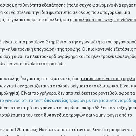
ασίας), η πιθανότητα
εξαπάτησης
(πολύ συχνό φαινόμενο ένα εργαστ
δια και να στέλνει την ίδια φωτοτυπία σε όλους που απαγορεύει μία
ρι, τα γαλακτοκομικά και άλλα), και
η αιμοληψία που ενέχει κινδύνου
είναι το πιο μοντέρνο. Στηρίζεται στην αγωγιμότητα του οργανισμού
ην «ηλεκτρονική υπογραφή» της τροφής. Οι πιο κοντινές εξετάσεις 
ια αρχή είναι το ηλεκτροκαρδιογράφημα και το ηλεκτροεγκεφαλογρά
φών φαίνεται αναλυτικότερα εδώ.
ποστολής δείγματος στο εξωτερικό, άρα
το
κόστος
είναι πιο χαμηλό
ν γιατί δεν χρειάζεται να σταλούν δείγματα στο εξωτερικό. Είναι
πι
αιμοληψία). Είναι
πιο γρήγορο
, δεν απαιτεί δεύτερο ραντεβού, αφού τα
το γεγονός ότι το τεστ
δυσανεξίας
τροφών με τον βιοσυντονισμόδια
δίνει στον ιατρό τον
χρόνο
να αφιερώσει ακόμα 58 λεπτά να εξηγήσε
ποτελέσματα του τεστ
δυσανεξίας
τροφών και να μην φύγει από το
ς από 120 τροφές. Να είστε ύποπτοι όταν σας λένε ότι μπορούν να