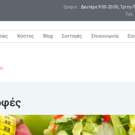
Ωράριο :
 Δευτέρα 9:00-20:00, Τρίτη
Τηλ.
σίες
Κόστος
Blog
Συνταγές
Επικοινωνία
Είσ
ές
οφές