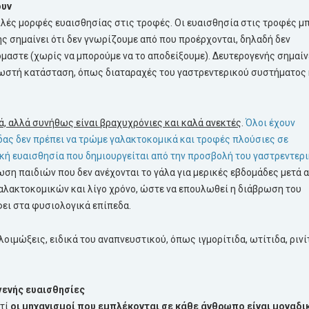
ουν
λές μορφές ευαισθησίας στις τροφές. Οι ευαισθησία στις τροφές μ
ς σημαίνει ότι δεν γνωρίζουμε από που προέρχονται, δηλαδή δεν
όμαστε (χωρίς να μπορούμε να το αποδείξουμε). Δευτερογενής σημαίν
γνωστή κατάσταση, όπως διαταραχές του γαστρεντερικού συστήματος 
ά, αλλά συνήθως είναι βραχυχρόνιες και καλά ανεκτές
.
Όλοι έχουν
ιδας δεν πρέπει να τρώμε γαλακτοκομικά και τροφές πλούσιες σε
ική ευαισθησία που δημιουργείται από την προσβολή του γαστρεντερ
τωση παιδιών που δεν ανέχονται το γάλα για μερικές εβδομάδες μετά 
γαλακτοκομικών και λίγο χρόνο, ώστε να επουλωθεί η διάβρωση του
ει στα φυσιολογικά επίπεδα.
οιμώξεις, ειδικά του αναπνευστικού, όπως ιγμορίτιδα, ωτίτιδα, ρινί
γενής ευαισθησίες
ατί
οι μηχανισμοί που εμπλέκονται σε κάθε άνθρωπο είναι μοναδι