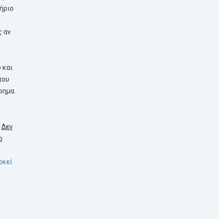
ήριο
ς
αν
 και
που
φημα.
.
Δεν
ο
ρκεί
ι