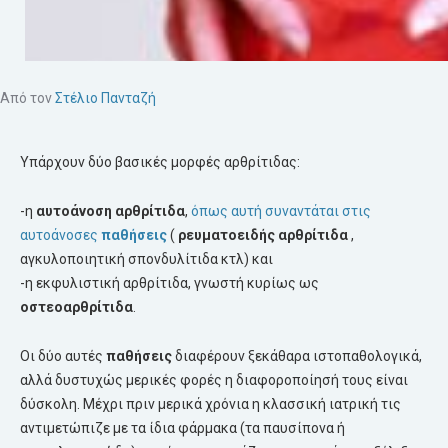
Από τον
Στέλιο Πανταζή
Υπάρχουν δύο βασικές μορφές αρθρίτιδας:
-η
αυτοάνοση αρθρίτιδα
,
όπως αυτή συναντάται στις
αυτοάνοσες
παθήσεις
(
ρευματοειδής αρθρίτιδα
,
αγκυλοποιητική σπονδυλίτιδα κτλ) και
-η εκφυλιστική αρθρίτιδα, γνωστή κυρίως ως
οστεοαρθρίτιδα
.
Οι δύο αυτές
παθήσεις
διαφέρουν ξεκάθαρα ιστοπαθολογικά,
αλλά δυστυχώς μερικές φορές η διαφοροποίησή τους είναι
δύσκολη. Μέχρι πριν μερικά χρόνια η κλασσική ιατρική τις
αντιμετώπιζε με τα ίδια φάρμακα (τα παυσίπονα ή