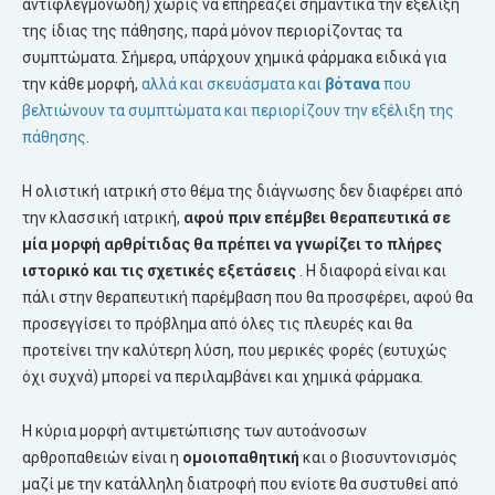
αντιφλεγμονώδη) χωρίς να επηρεάζει σημαντικά την εξέλιξη
της ίδιας της πάθησης, παρά μόνον περιορίζοντας τα
συμπτώματα. Σήμερα, υπάρχουν χημικά φάρμακα ειδικά για
την κάθε μορφή,
αλλά και σκευάσματα και
βότανα
που
βελτιώνουν τα συμπτώματα και περιορίζουν την εξέλιξη της
πάθησης
.
Η ολιστική ιατρική στο θέμα της διάγνωσης δεν διαφέρει από
την κλασσική ιατρική,
αφού πριν επέμβει θεραπευτικά σε
μία μορφή
αρθρίτιδας
θα πρέπει να γνωρίζει το πλήρες
ιστορικό και τις σχετικές εξετάσεις
. Η διαφορά είναι και
πάλι στην θεραπευτική παρέμβαση που θα προσφέρει, αφού θα
προσεγγίσει το πρόβλημα από όλες τις πλευρές και θα
προτείνει την καλύτερη λύση, που μερικές φορές (ευτυχώς
όχι συχνά) μπορεί να περιλαμβάνει και χημικά φάρμακα.
Η κύρια μορφή αντιμετώπισης των αυτοάνοσων
αρθροπαθειών είναι η
ομοιοπαθητική
και ο βιοσυντονισμός
μαζί με την κατάλληλη διατροφή που ενίοτε θα συστυθεί από