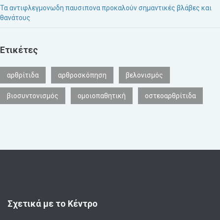
Τα αντιφλεγμονωδη παυσιπονα προκαλούν σημαντικές βλάβες και
θανάτους
Ετικέτες
αρθρίτιδα
αρθροσκόπηση
βελονισμός
βιοσυντονισμός
ομοιοπαθητική
οστεοαρθρίτιδα
Σχετικά με το Κέντρο