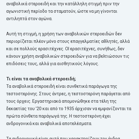
αναβολικά στεροειδή και την κατάλληλη στιγμή πριν την
αγωνιστική περίοδο τα σταματούν, ώστε να μη γίνονται
αντιληπτά στον αγώνα.
Αυτή τη στιγμή, η χρήση των αναβολικών στεροειδών δεν
περιορίζεται πλέον μόνο στους επαγγελματίες αθλητές, αλλά
και σε πολλούς ερασιτέχνες. ΟΙ ερασιτέχνες, συνήθως, δεν
κάνουν χρήση αναβολικών στεροειδών για να βελτιώσουν τις
επιδόσεις τους, αλλά για αισθητικούς λόγους.
Τι είναι τα αναβολικά στεροειδή;
Τα αναβολικά στεροειδή είναι συνθετικά παράγωγα της
τεστοστερόνης. Στους άντρες, η τεστοστερόνη παράγεται από
τους όρχεις. Εργαστηριακά απομονώθηκε στα τέλη της
δεκαετίας του ’20 και από το 1935 άρχισαν να εμφανίζονται τα
πρώτα σύνθετα παράγωγά της. Η τεστοστερόνη έχει
ανδρογονικά και αναβολικά αποτελέσματα.
Τα ανδρογονικά είναι αυτά που χαρακτηρίζουν τον άνδρα,