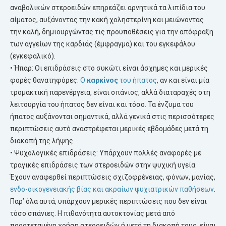
αναβολικών στεροειδών επηρεάζει αρνητικά τα λιπίδια του
αίματος, αυξάνοντας την κακή χοληστερίνη και μειώνοντας
την καλή, δημιουργώντας τις προϋποθέσεις για την απόφραξη
των αγγείων της καρδιάς (έμφραγμα) και του εγκεφάλου
(εγκεφαλικό).
• Ήπαρ: Οι επιδράσεις στο συκώτι είναι άσχημες και μερικές
φορές θανατηφόρες.
Ο
καρκίνος
του ήπατος
, αν και είναι μία
τρομακτική παρενέργεια, είναι σπάνιος, αλλά διαταραχές στη
λειτουργία του ήπατος δεν είναι και τόσο. Τα ένζυμα του
ήπατος αυξάνονται σημαντικά, αλλά γενικά στις περισσότερες
περιπτώσεις αυτό αναστρέφεται μερικές εβδομάδες μετά τη
διακοπή της λήψης.
• Ψυχολογικές επιδράσεις: Υπάρχουν πολλές αναφορές με
τραγικές επιδράσεις των στεροειδών στην ψυχική υγεία.
Έχουν αναφερθεί περιπτώσεις σχιζοφρένειας, φόνων, μανίας,
ενδο-οικογενειακής βίας και ακραίων ψυχιατρικών παθήσεων
.
Παρ’ όλα αυτά, υπάρχουν μερικές περιπτώσεις που δεν είναι
τόσο σπάνιες. Η πιθανότητα αυτοκτονίας μετά από
παρατεταμένη χρήση στεροειδών ή μετά τη διακοπή τους, είναι