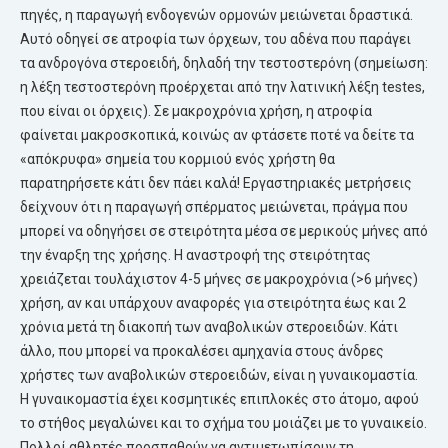
πηγές, η παραγωγή ενδογενών ορμονών μειώνεται δραστικά.
Αυτό οδηγεί σε ατροφία των όρχεων, του αδένα που παράγει
τα ανδρογόνα στεροειδή, δηλαδή την τεστοστερόνη (σημείωση:
η λέξη τεστοστερόνη προέρχεται από την λατινική λέξη testes,
που είναι οι όρχεις). Σε μακροχρόνια χρήση, η ατροφία
φαίνεται μακροσκοπικά, κοινώς αν φτάσετε ποτέ να δείτε τα
«απόκρυφα» σημεία του κορμιού ενός χρήστη θα
παρατηρήσετε κάτι δεν πάει καλά! Εργαστηριακές μετρήσεις
δείχνουν ότι η παραγωγή σπέρματος μειώνεται, πράγμα που
μπορεί να οδηγήσει σε στειρότητα μέσα σε μερικούς μήνες από
την έναρξη της χρήσης. Η αναστροφή της στειρότητας
χρειάζεται τουλάχιστον 4-5 μήνες σε μακροχρόνια (>6 μήνες)
χρήση, αν και υπάρχουν αναφορές για στειρότητα έως και 2
χρόνια μετά τη διακοπή των αναβολικών στεροειδών. Κάτι
άλλο, που μπορεί να προκαλέσει αμηχανία στους άνδρες
χρήστες των αναβολικών στεροειδών, είναι η γυναικομαστία.
Η γυναικομαστία έχει κοσμητικές επιπλοκές στο άτομο, αφού
το στήθος μεγαλώνει και το σχήμα του μοιάζει με το γυναικείο.
Πολλοί αθλητές προσπαθούν να αντιμετωπίσουν τη