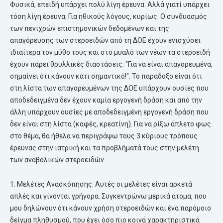
Φυσικά, επειδή υπάρχει πολύ λίγη έρευνα. Αλλά γιατί υπάρχει
τόση λίγη έρευνα; Για ηθικούς λόγους, κυρίως. Ο συνδυασμός
των πενιχρών επιστημονικών δεδομένων και της
απαγόρευσης των στεροειδών από τη ΔΟΕ έχουν ενισχύσει
ιδιαίτερα τον μύθο τους και στο μυαλό των νέων τα στεροειδή
έχουν πάρει θρυλλικές διαστάσεις: "Για να είναι απαγορευμένα,
σημαίνει ότι κάνουν κάτι σημαντικό!". Το παράδοξο είναι ότι
στη λίστα των απαγορευμένων της ΔΟΕ υπάρχουν ουσίες που
αποδεδειγμένα δεν έχουν καμία εργογενή δράση και από την
άλλη υπάρχουν ουσίες με αποδεδειγμένη εργογενή δράση που
δεν είναι στη λίστα (καφές, κρεατίνη). Για να ρίξω άπλετο φως
στο θέμα, θα ήθελα να περιγράψω τους 3 κύριους τρόπους
έρευνας στην ιατρική και τα προβλήματά τους στην μελέτη
των αναβολικών στεροειδών.
1. Μελέτες Ανασκόπησης: Αυτές οι μελέτες είναι αρκετά
απλές και γίνονται γρήγορα. Συγκεντρώνω μερικά άτομα, που
μου δηλώνουν ότι κάνουν χρήση στεροειδών και ένα παρόμοιο
δείγμα πληθυσμού, που έχει όσο πιο κοινά χαρακτηριστικά