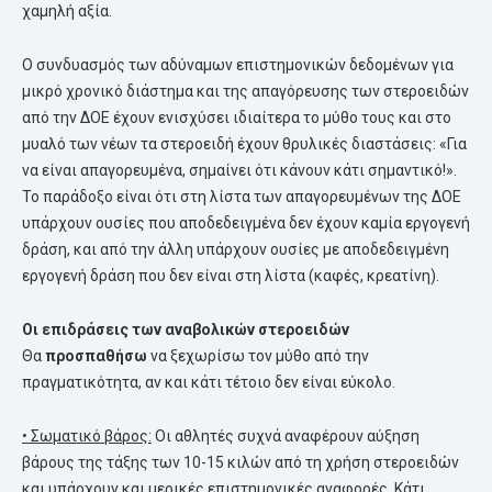
χαμηλή αξία.
Ο συνδυασμός των αδύναμων επιστημονικών δεδομένων για
μικρό χρονικό διάστημα και της απαγόρευσης των στεροειδών
από την ΔΟΕ έχουν ενισχύσει ιδιαίτερα το μύθο τους και στο
μυαλό των νέων τα στεροειδή έχουν θρυλικές διαστάσεις: «Για
να είναι απαγορευμένα, σημαίνει ότι κάνουν κάτι σημαντικό!».
Το παράδοξο είναι ότι στη λίστα των απαγορευμένων της ΔΟΕ
υπάρχουν ουσίες που αποδεδειγμένα δεν έχουν καμία εργογενή
δράση, και από την άλλη υπάρχουν ουσίες με αποδεδειγμένη
εργογενή δράση που δεν είναι στη λίστα (καφές, κρεατίνη).
Οι επιδράσεις των αναβολικών στεροειδών
Θα
προσπαθήσω
να ξεχωρίσω τον μύθο από την
πραγματικότητα, αν και κάτι τέτοιο δεν είναι εύκολο.
• Σωματικό βάρος:
Οι αθλητές συχνά αναφέρουν αύξηση
βάρους της τάξης των 10-15 κιλών από τη χρήση στεροειδών
και υπάρχουν και μερικές επιστημονικές αναφορές. Κάτι