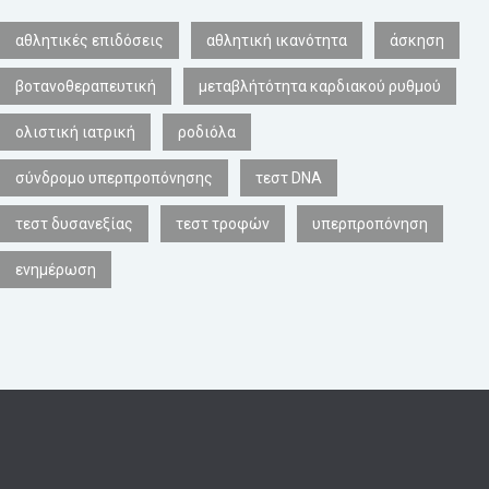
αθλητικές επιδόσεις
αθλητική ικανότητα
άσκηση
βοτανοθεραπευτική
μεταβλήτότητα καρδιακού ρυθμού
ολιστική ιατρική
ροδιόλα
σύνδρομο υπερπροπόνησης
τεστ DNA
τεστ δυσανεξίας
τεστ τροφών
υπερπροπόνηση
ενημέρωση