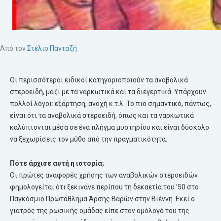
Από τον
Στέλιο Πανταζή
Οι περισσότεροι ειδικοί κατηγοριοποιούν τα αναβολικά
στεροειδή, μαζί με τα ναρκωτικά και τα διεγερτικά. Υπάρχουν
πολλοί λόγοι: εξάρτηση, ανοχή κ.τ.λ. Το πιο σημαντικό, πάντως,
είναι ότι τα αναβολικά στεροειδή, όπως και τα ναρκωτικά
καλύπτονται μέσα σε ένα πλήγμα μυστηρίου και είναι δύσκολο
να ξεχωρίσεις τον μύθο από την πραγματικότητα.
Πότε άρχισε αυτή η ιστορία;
Οι πρώτες αναφορές χρήσης των αναβολικών στεροειδών
φημολογείται ότι ξεκινάνε περίπου τη δεκαετία του ’50 στο
Παγκόσμιο Πρωτάθλημα Άρσης Βαρών στην Βιέννη. Εκεί ο
γιατρός της ρωσικής ομάδας είπε στον ομόλογό του της