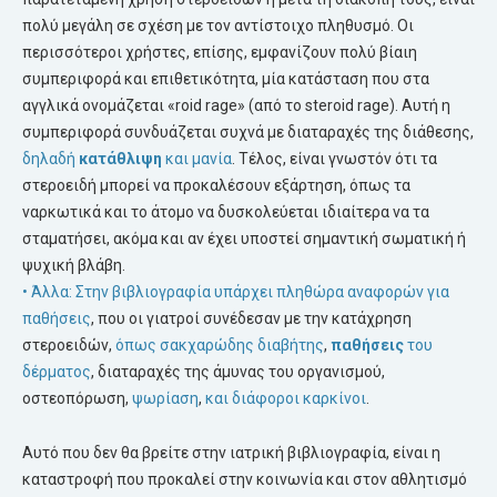
πολύ μεγάλη σε σχέση με τον αντίστοιχο πληθυσμό. Οι
περισσότεροι χρήστες, επίσης, εμφανίζουν πολύ βίαιη
συμπεριφορά και επιθετικότητα, μία κατάσταση που στα
αγγλικά ονομάζεται «roid rage» (από το steroid rage). Αυτή η
συμπεριφορά συνδυάζεται συχνά με διαταραχές της διάθεσης,
δηλαδή
κατάθλιψη
και μανία
. Τέλος, είναι γνωστόν ότι τα
στεροειδή μπορεί να προκαλέσουν εξάρτηση, όπως τα
ναρκωτικά και το άτομο να δυσκολεύεται ιδιαίτερα να τα
σταματήσει, ακόμα και αν έχει υποστεί σημαντική σωματική ή
ψυχική βλάβη.
• Άλλα: Στην βιβλιογραφία υπάρχει πληθώρα αναφορών για
παθήσεις
, που οι γιατροί συνέδεσαν με την κατάχρηση
στεροειδών,
όπως σακχαρώδης διαβήτης
,
παθήσεις
του
δέρματος
, διαταραχές της άμυνας του οργανισμού,
οστεοπόρωση,
ψωρίαση
,
και διάφοροι καρκίνοι
.
Αυτό που δεν θα βρείτε στην ιατρική βιβλιογραφία, είναι η
καταστροφή που προκαλεί στην κοινωνία και στον αθλητισμό