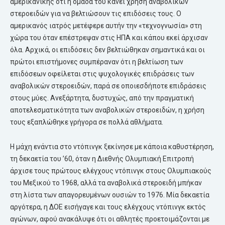
αμερικάνικης ότι η ομάδα του κάνει χρήση αναβολικών
στεροειδών για να βελτιώσουν τις επιδόσεις τους. Ο
αμερικανός ιατρός μετέφερε αυτήν την «τεχνογνωσία» στη
χώρα του όταν επέστρεψαν στις ΗΠΑ και κάπου εκεί άρχισαν
όλα. Αρχικά, οι επιδόσεις δεν βελτιώθηκαν σημαντικά και οι
πρώτοι επιστήμονες συμπέραναν ότι η βελτίωση των
επιδόσεων οφείλεται στις ψυχολογικές επιδράσεις των
αναβολικών στεροειδών, παρά σε οποιεσδήποτε επιδράσεις
στους μύες. Ανεξάρτητα, δυστυχώς, από την πραγματική
αποτελεσματικότητα των αναβολικών στεροειδών, η χρήση
τους εξαπλώθηκε γρήγορα σε πολλά αθλήματα.
Η μάχη ενάντια στο ντόπινγκ ξεκίνησε με κάποια καθυστέρηση,
τη δεκαετία του ’60, όταν η Διεθνής Ολυμπιακή Επιτροπή
άρχισε τους πρώτους ελέγχους ντόπινγκ στους Ολυμπιακούς
του Μεξικού το 1968, αλλά τα αναβολικά στεροειδή μπήκαν
στη λίστα των απαγορευμένων ουσιών το 1976. Μία δεκαετία
αργότερα, η ΔΟΕ εισήγαγε και τους ελέγχους ντόπινγκ εκτός
αγώνων, αφού ανακάλυψε ότι οι αθλητές προετοιμάζονται με