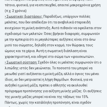
τέτοιο, φυσικά, για να επιτευχθεί, απαιτεί μακροχρόνια χρήση
(π.χ. 2 χρόνια)
• Σωματικές διαστάσεις:
Παραδόξως, υπάρχουν πολλές
μελέτες, που δεν απέδειξαν ότι τα αναβολικά στεροειδή
ενισχύουν τη μυϊκή ανάπτυξη. Αυτό πιθανόν να οφείλεται στον
σχεδιασμό των μελετών. Όσες βρήκαν διαφορές, συμφωνούν
με την εμπειρία ότι οι μεγαλύτερες αυξήσεις είναι στο άνω
μισό του σώματος, δηλαδή στον κορμό, τον θώρακα, τους
ώμους και τα χέρια. Αυτή η σωματική διάπλαση είναι
χαρακτηριστική, και οδηγεί στο σώμα των «φουσκωτών».
• Σωματική σύσταση:
Σχεδόν όλες οι μελέτες συμφωνούν ότι ο
λιπώδης ιστός δεν μειώνεται. Το ποσοστό του μπορεί να
μειωθεί γιατί αυξάνεται η μυϊκή μάζα, αλλά ο όγκος του μένει
ίδιος, αν δεν μετριαστεί η λήψη θερμίδων. Φυσικά, για να
αυξηθεί η μυϊκή μάζα, πρέπει ο αθλητής να ακολουθεί
πρόγραμμα προπόνησης για αύξηση μυϊκής μάζας. Οι αυξήσεις
της μυικής μάζας μπορεί να είναι της τάξεως του 15%.
Πάντως, χωρίς την κατάλληλη προπόνηση, είναι σχεδόν