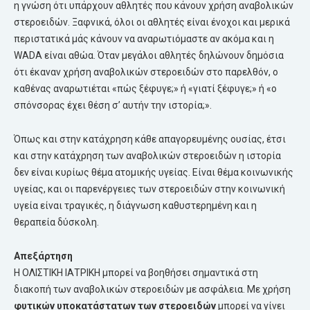
η γνώση ότι υπάρχουν αθλητές που κάνουν χρήση αναβολικών
στεροειδών. Ξαφνικά, όλοι οι αθλητές είναι ένοχοι και μερικά
περιστατικά μάς κάνουν να αναρωτιόμαστε αν ακόμα και η
WADA είναι αθώα. Όταν μεγάλοι αθλητές δηλώνουν δημόσια
ότι έκαναν χρήση αναβολικών στεροειδών στο παρελθόν, ο
καθένας αναρωτιέται «πώς ξέφυγε;» ή «γιατί ξέφυγε;» ή «ο
σπόνσορας έχει θέση σ’ αυτήν την ιστορία;».
Όπως και στην κατάχρηση κάθε απαγορευμένης ουσίας, έτσι
και στην κατάχρηση των αναβολικών στεροειδών η ιστορία
δεν είναι κυρίως θέμα ατομικής υγείας. Είναι θέμα κοινωνικής
υγείας, και οι παρενέργειες των στεροειδών στην κοινωνική
υγεία είναι τραγικές, η διάγνωση καθυστερημένη και η
θεραπεία δύσκολη.
Απεξάρτηση
Η ΟΛΙΣΤΙΚΗ ΙΑΤΡΙΚΗ μπορεί να βοηθήσει σημαντικά στη
διακοπή των αναβολικών στεροειδών με ασφάλεια. Με χρήση
φυτικών υποκατάστατων των στεροειδών
μπορεί να γίνει