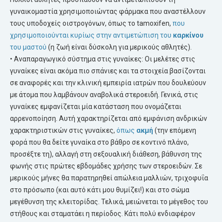
γυναικομαστία χρησιμοποιώντας φάρμακα που αναστέλλουν
τους υποδοχείς οιστρογόνων, όπως το tamoxifen,
που
χρησιμοποιούνται κυρίως στην αντιμετώπιση του
καρκίνου
του μαστού
(η ζωή είναι δύσκολη για μερικούς αθλητές).
• Αναπαραγωγικό σύστημα στις γυναίκες: Οι μελέτες στις
γυναίκες είναι ακόμα πιο σπάνιες και τα στοιχεία βασίζονται
σε αναφορές και την κλινική εμπειρία ιατρών που δουλεύουν
με άτομα που λαμβάνουν αναβολικά στεροειδή. Γενικά, στις
γυναίκες εμφανίζεται μία κατάσταση που ονομάζεται
αρρενοποίηση. Αυτή χαρακτηρίζεται από εμφάνιση ανδρικών
χαρακτηριστικών στις γυναίκες,
όπως
ακμή
(την επόμενη
φορά που θα δείτε γυναίκα στο βάθρο σε κοντινό πλάνο,
προσέξτε τη), αλλαγή στη σεξουαλική διάθεση, βάθυνση της
φωνής στις πρώτες εβδομάδες χρήσης των στεροειδών. Σε
μερικούς μήνες θα παρατηρηθεί απώλεια μαλλιών, τριχοφυΐα
στο πρόσωπο (και αυτό κάτι μου θυμίζει!) και στο σώμα
μεγέθυνση της κλειτορίδας. Τελικά, μειώνεται το μέγεθος του
στήθους και σταματάει η περίοδος. Κάτι πολύ ενδιαφέρον