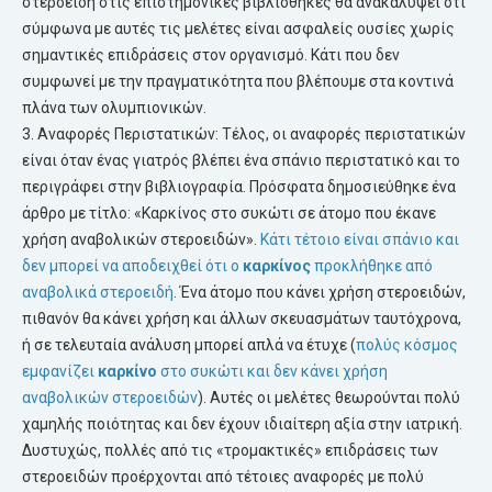
στεροειδή στις επιστημονικές βιβλιοθήκες θα ανακαλύψει ότι
σύμφωνα με αυτές τις μελέτες είναι ασφαλείς ουσίες χωρίς
σημαντικές επιδράσεις στον οργανισμό. Κάτι που δεν
συμφωνεί με την πραγματικότητα που βλέπουμε στα κοντινά
πλάνα των ολυμπιονικών.
3. Αναφορές Περιστατικών: Τέλος, οι αναφορές περιστατικών
είναι όταν ένας γιατρός βλέπει ένα σπάνιο περιστατικό και το
περιγράφει στην βιβλιογραφία. Πρόσφατα δημοσιεύθηκε ένα
άρθρο με τίτλο: «Καρκίνος στο συκώτι σε άτομο που έκανε
χρήση αναβολικών στεροειδών».
Κάτι τέτοιο είναι σπάνιο και
δεν μπορεί να αποδειχθεί ότι ο
καρκίνος
προκλήθηκε από
αναβολικά στεροειδή
. Ένα άτομο που κάνει χρήση στεροειδών,
πιθανόν θα κάνει χρήση και άλλων σκευασμάτων ταυτόχρονα,
ή σε τελευταία ανάλυση μπορεί απλά να έτυχε (
πολύς κόσμος
εμφανίζει
καρκίνο
στο συκώτι και δεν κάνει χρήση
αναβολικών στεροειδών
). Αυτές οι μελέτες θεωρούνται πολύ
χαμηλής ποιότητας και δεν έχουν ιδιαίτερη αξία στην ιατρική.
Δυστυχώς, πολλές από τις «τρομακτικές» επιδράσεις των
στεροειδών προέρχονται από τέτοιες αναφορές με πολύ