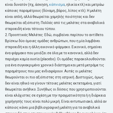
είναι δυνατόν (πχ, άσκηση,
κάπνισμα
, ηλικία κτλ) και μετράω
κάποιες παραμέτρους (δύναμη, βάρος, λίπος κτλ). Η μελέτη
είναι απλή, αλλά θεωρείται χαμηλής ποιότητας και δεν
θεωρείται αξιόπιστη. Πολλές από τις μελέτες στα αναβολικά
στεροειδή είναι τέτοιου τύπου.
2. Προοπτικές Μελέτες: Εδώ, συμβαίνει περίπου το αντίθετο.
Βρίσκω δύο όμοιες ομάδες ανθρώπων, που η μία λαμβάνει
στεροειδή και η άλλη εικονικό φάρμακο. Εικονικό, σημαίνει
ένα φάρμακο που μοιάζει σε όλα με το κανονικό, αλλά δεν
περιέχει καμία ουσία (placebo). Οι ομάδες παρακολουθούνται
για ένα συγκεκριμένο χρονικό διάστημα και μετά μετράμε τις
παραμέτρους που μας ενδιαφέρουν. Αυτές οι μελέτες
θεωρούνται οι πιο αξιόπιστες στη ιατρική. Δυστυχώς, όμως
δεν είναι ηθικό να γίνουν τέτοιες μελέτες εκτεταμένα, γιατί
θεωρείται ανήθικο. Συνήθως οι δόσεις που χρησιμοποιούνται
είναι ελάχιστες σε σχέση με την πραγματικότητα ή η διάρκεια
χορήγησής τους είναι πολύ μικρή. Είναι εντυπωσιακό, αλλά αν
κάποιος κάνει μια βιβλιογραφική μελέτη για τα αναβολικά