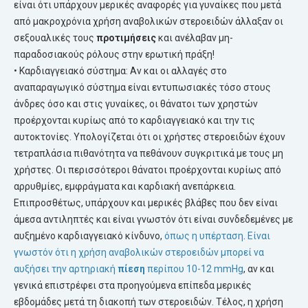
είναι ότι υπάρχουν μερικές αναφορές για γυναίκες που μετά
από μακροχρόνια χρήση αναβολικών στεροειδών άλλαξαν οι
σεξουαλικές τους
προτιμήσεις
και ανέλαβαν μη-
παραδοσιακούς ρόλους στην ερωτική πράξη!
• Καρδιαγγειακό σύστημα: Αν και οι αλλαγές στο
αναπαραγωγικό σύστημα είναι εντυπωσιακές τόσο στους
άνδρες όσο και στις γυναίκες, οι θάνατοι των χρηστών
προέρχονται κυρίως από το καρδιαγγειακό και την τις
αυτοκτονίες. Υπολογίζεται ότι οι χρήστες στεροειδών έχουν
τετραπλάσια πιθανότητα να πεθάνουν συγκριτικά με τους μη
χρήστες. Οι περισσότεροι θάνατοι προέρχονται κυρίως από
αρρυθμίες, εμφράγματα και καρδιακή ανεπάρκεια.
Επιπροσθέτως, υπάρχουν και μερικές βλάβες που δεν είναι
άμεσα αντιληπτές και είναι γνωστόν ότι είναι συνδεδεμένες με
αυξημένο καρδιαγγειακό κίνδυνο,
όπως η υπέρταση
.
Είναι
γνωστόν ότι η χρήση αναβολικών στεροειδών μπορεί να
αυξήσει την αρτηριακή
πίεση
περίπου 10-12 mmHg
, αν και
γενικά επιστρέφει στα προηγούμενα επίπεδα μερικές
εβδομάδες μετά τη διακοπή των στεροειδών. Τέλος, η χρήση