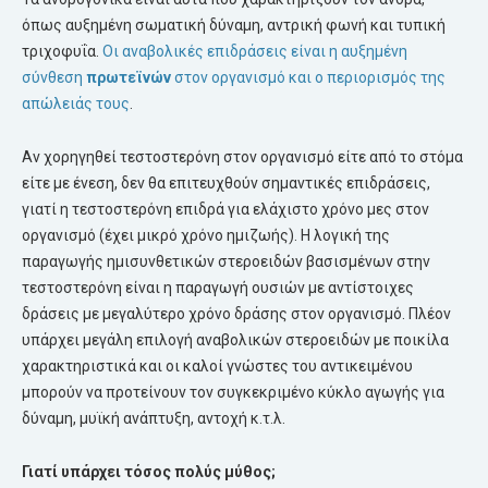
όπως αυξημένη σωματική δύναμη, αντρική φωνή και τυπική
τριχοφυΐα.
Οι αναβολικές επιδράσεις είναι η αυξημένη
σύνθεση
πρωτεϊνών
στον οργανισμό και ο περιορισμός της
απώλειάς τους
.
Αν χορηγηθεί τεστοστερόνη στον οργανισμό είτε από το στόμα
είτε με ένεση, δεν θα επιτευχθούν σημαντικές επιδράσεις,
γιατί η τεστοστερόνη επιδρά για ελάχιστο χρόνο μες στον
οργανισμό (έχει μικρό χρόνο ημιζωής). Η λογική της
παραγωγής ημισυνθετικών στεροειδών βασισμένων στην
τεστοστερόνη είναι η παραγωγή ουσιών με αντίστοιχες
δράσεις με μεγαλύτερο χρόνο δράσης στον οργανισμό. Πλέον
υπάρχει μεγάλη επιλογή αναβολικών στεροειδών με ποικίλα
χαρακτηριστικά και οι καλοί γνώστες του αντικειμένου
μπορούν να προτείνουν τον συγκεκριμένο κύκλο αγωγής για
δύναμη, μυϊκή ανάπτυξη, αντοχή κ.τ.λ.
Γιατί υπάρχει τόσος πολύς μύθος;