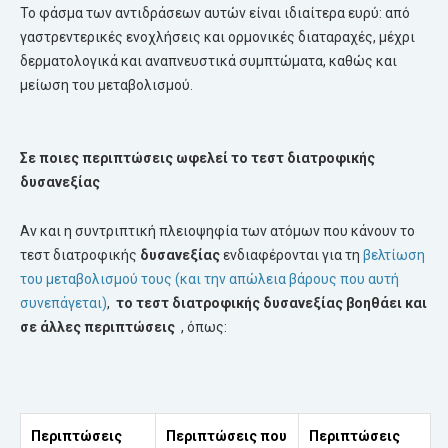
Το φάσμα των αντιδράσεων αυτών είναι ιδιαίτερα ευρύ: από
γαστρεντερικές ενοχλήσεις και ορμονικές διαταραχές, μέχρι
δερματολογικά και αναπνευστικά συμπτώματα, καθώς και
μείωση του μεταβολισμού.
Σε ποιες περιπτώσεις ωφελεί το τεστ διατροφικής
δυσανεξίας
Αν και η συντριπτική πλειοψηφία των ατόμων που κάνουν το
τεστ διατροφικής
δυσανεξίας
ενδιαφέρονται για τη
βελτίωση
του μεταβολισμού τους (και την απώλεια βάρους που αυτή
συνεπάγεται)
,
το τεστ
διατροφικής δυσανεξίας
βοηθάει και
σε άλλες περιπτώσεις
, όπως:
Π
εριπτώσεις
Π
εριπτώσεις που
Π
εριπτώσεις