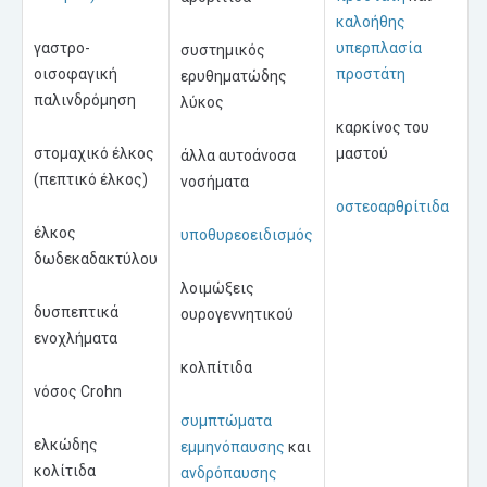
καλοήθης
γαστρο-
υπερπλασία
συστημικός
οισοφαγική
προστάτη
ερυθηματώδης
παλινδρόμηση
λύκος
καρκίνος του
στομαχικό έλκος
μαστού
άλλα αυτοάνοσα
(πεπτικό έλκος)
νοσήματα
οστεοαρθρίτιδα
έλκος
υποθυρεοειδισμός
δωδεκαδακτύλου
λοιμώξεις
δυσπεπτικά
ουρογεννητικού
ενοχλήματα
κολπίτιδα
νόσος Crohn
συμπτώματα
ελκώδης
εμμηνόπαυσης
και
κολίτιδα
ανδρόπαυσης