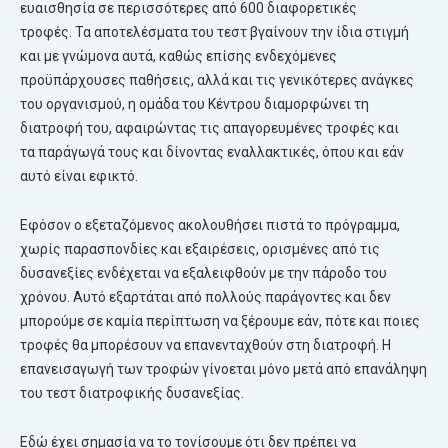
ευαισθησία σε περισσότερες από 600 διαφορετικές
τροφές. Τα αποτελέσματα του τεστ βγαίνουν την ίδια στιγμή
και με γνώμονα αυτά, καθώς επίσης ενδεχόμενες
προϋπάρχουσες παθήσεις, αλλά και τις γενικότερες ανάγκες
του οργανισμού, η ομάδα του Κέντρου διαμορφώνει τη
διατροφή του, αφαιρώντας τις απαγορευμένες τροφές και
τα παράγωγά τους και δίνοντας εναλλακτικές, όπου και εάν
αυτό είναι εφικτό.
Εφόσον ο εξεταζόμενος ακολουθήσει πιστά το πρόγραμμα,
χωρίς παρασπονδίες και εξαιρέσεις, ορισμένες από τις
δυσανεξίες ενδέχεται να εξαλειφθούν με την πάροδο του
χρόνου. Αυτό εξαρτάται από πολλούς παράγοντες και δεν
μπορούμε σε καμία περίπτωση να ξέρουμε εάν, πότε και ποιες
τροφές θα μπορέσουν να επανενταχθούν στη διατροφή. Η
επανεισαγωγή των τροφών γίνοεται μόνο μετά από επανάληψη
του τεστ διατροφικής δυσανεξίας.
Εδώ έχει σημασία να το τονίσουμε ότι δεν πρέπει να