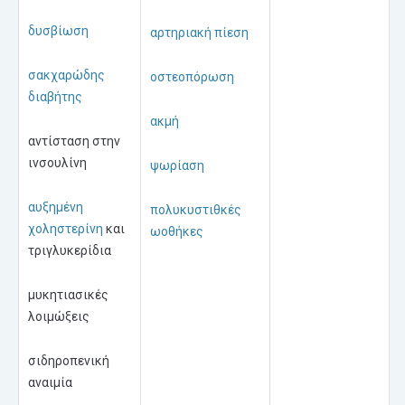
δυσβίωση
αρτηριακή πίεση
σακχαρώδης
οστεοπόρωση
διαβήτης
ακμή
αντίσταση στην
ινσουλίνη
ψωρίαση
αυξημένη
πολυκυστιθκές
χοληστερίνη
και
ωοθήκες
τριγλυκερίδια
μυκητιασικές
λοιμώξεις
σιδηροπενική
αναιμία