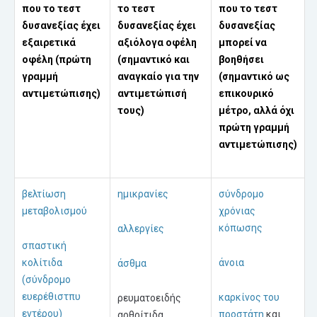
που το τεστ
το τεστ
που το τεστ
δυσανεξίας έχει
δυσανεξίας έχει
δυσανεξίας
εξαιρετικά
αξιόλογα οφέλη
μπορεί να
οφέλη (πρώτη
(σημαντικό και
βοηθήσει
γραμμή
αναγκαίο για την
(σημαντικό ως
αντιμετώπισης)
αντιμετώπισή
επικουρικό
τους)
μέτρο, αλλά όχι
πρώτη γραμμή
αντιμετώπισης)
βελτίωση
ημικρανίες
σύνδρομο
μεταβολισμού
χρόνιας
κόπωσης
αλλεργίες
σπαστική
κολίτιδα
άνοια
άσθμα
(σύνδρομο
ευερέθιστπυ
καρκίνος του
ρευματοειδής
εντέρου)
προστάτη
και
αρθρίτιδα