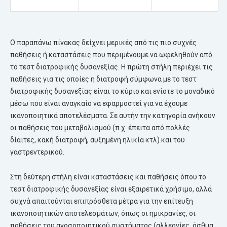
Ο παραπάνω πίνακας δείχνει μερικές από τις πιο συχνές
παθήσεις ή καταστάσεις που περιμένουμε να ωφεληθούν από
το τεστ διατροφικής δυσανεξίας. Η πρώτη στήλη περιέχει τις
παθήσεις για τις οποίες η διατροφή σύμφωνα με το τεστ
διατροφικής δυσανεξίας είναι το κύριο και ενίοτε το μοναδικό
μέσω που είναι αναγκαίο να εφαρμοστεί για να έχουμε
ικανοποιητικά αποτελέσματα. Σε αυτήν την κατηγορία ανήκουν
οι παθήσεις του μεταβολισμού (π.χ. έπειτα από πολλές
δίαιτες, κακή διατροφή, αυξημένη ηλικία κτλ) και του
γαστρεντερικού.
Στη δεύτερη στήλη είναι καταστάσεις και παθήσεις όπου το
τεστ διατροφικής δυσανεξίας είναι εξαιρετικά χρήσιμο, αλλά
συχνά απαιτούνται επιπρόσθετα μέτρα για την επίτευξη
ικανοποιητικών αποτελεσμάτων, όπως οι ημικρανίες, οι
παθήσεις του ανοσοποιητικού συστήματος (αλλεργίες, άσθμα