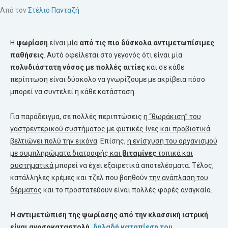
Από τον
Στέλιο Πανταζή
Η
ψωρίαση
είναι μία
από τις πιο δύσκολα αντιμετωπίσιμες
παθήσεις
. Αυτό οφείλεται στο γεγονός ότι είναι μία
πολυδιάστατη νόσος με πολλές αιτίες
και σε κάθε
περίπτωση είναι δύσκολο να γνωρίζουμε με ακρίβεια πόσο
μπορεί να συντελεί η κάθε κατάσταση.
Για παράδειγμα, σε πολλές περιπτώσεις
η “θωράκιση” του
γαστρεντερικού συστήματος με φυτικές ίνες και προβιοτικά
βελτιώνει πολύ την εικόνα
. Επίσης,
η ενίσχυση του οργανισμού
με συμπληρώματα διατροφής και
βιταμίνες
τοπικά και
συστηματικά
μπορεί να έχει εξαιρετικά αποτελέσματα. Τέλος,
κατάλληλες κρέμες και τζελ που βοηθούν
την ανάπλαση του
δέρματος
και το προστατεύουν είναι πολλές φορές αναγκαία.
Η αντιμετώπιση της
ψωρίασης
από την κλασσική ιατρική
είναι ανοσοκαταστολή,
δηλαδή
καταπίεση
του