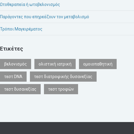
Ωτοθεραπεία ή ωτοβελονισμός
Παράγοντες που επηρεάζουν τον μεταβολισμό
Τρόποι Μαγειρέματος
Ετικέτες
βελονισμός
ολιστική ιατρική
ομοιοπαθητική
τεστ DNA
τεστ διατροφικής δυσανεξίας
τεστ δυσανεξίας
τεστ τροφών