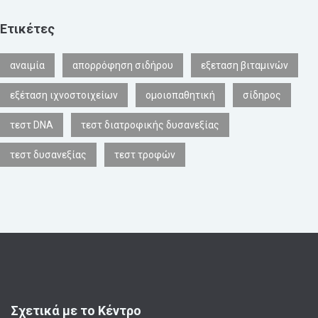
Ετικέτες
αναιμία
απορρόφηση σιδήρου
εξεταση βιταμινών
εξέταση ιχνοστοιχείων
ομοιοπαθητική
σίδηρος
τεστ DNA
τεστ διατροφικής δυσανεξίας
τεστ δυσανεξίας
τεστ τροφών
Σχετικά με το Κέντρο