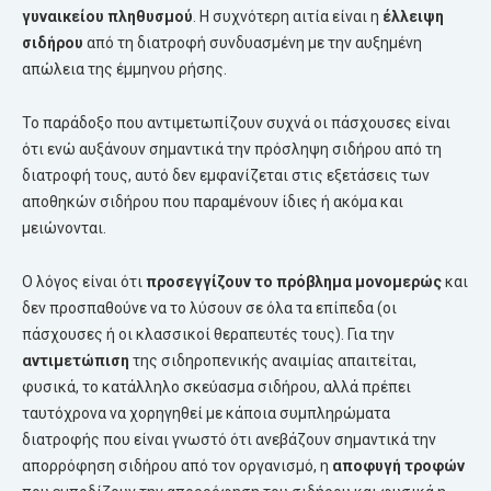
γυναικείου πληθυσμού
. Η συχνότερη αιτία είναι η
έλλειψη
σιδήρου
από τη διατροφή συνδυασμένη με την αυξημένη
απώλεια της έμμηνου ρήσης.
Το παράδοξο που αντιμετωπίζουν συχνά οι πάσχουσες είναι
ότι ενώ αυξάνουν σημαντικά την πρόσληψη σιδήρου από τη
διατροφή τους, αυτό δεν εμφανίζεται στις εξετάσεις των
αποθηκών σιδήρου που παραμένουν ίδιες ή ακόμα και
μειώνονται.
Ο λόγος είναι ότι
προσεγγίζουν το πρόβλημα μονομερώς
και
δεν προσπαθούνε να το λύσουν σε όλα τα επίπεδα (οι
πάσχουσες ή οι κλασσικοί θεραπευτές τους). Για την
αντιμετώπιση
της σιδηροπενικής αναιμίας απαιτείται,
φυσικά, το κατάλληλο σκεύασμα σιδήρου, αλλά πρέπει
ταυτόχρονα να χορηγηθεί με κάποια συμπληρώματα
διατροφής που είναι γνωστό ότι ανεβάζουν σημαντικά την
απορρόφηση σιδήρου από τον οργανισμό, η
αποφυγή τροφών