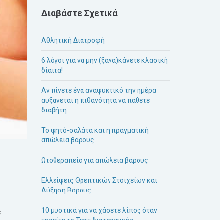
Διαβάστε Σχετικά
Αθλητική Διατροφή
6 λόγοι για να μην (ξανα)κάνετε κλασική
δίαιτα!
Αν πίνετε ένα αναψυκτικό την ημέρα
αυξάνεται η πιθανότητα να πάθετε
διαβήτη
Το ψητό-σαλάτα και η πραγματική
απώλεια βάρους
Ωτοθεραπεία για απώλεια βάρους
Ελλείψεις Θρεπτικών Στοιχείων και
Αύξηση Βάρους
10 μυστικά για να χάσετε λίπος όταν
ε
τηρείτε το Τεστ διατροφικής