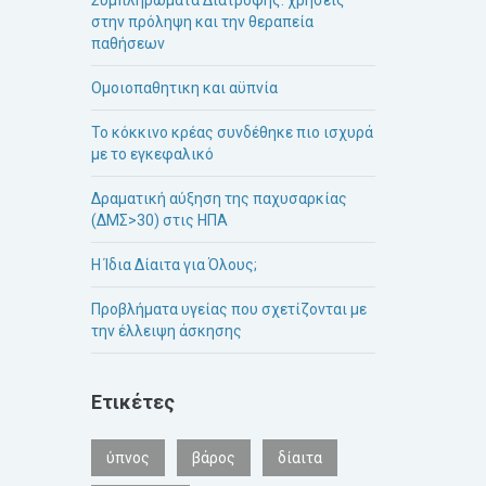
στην πρόληψη και την θεραπεία
παθήσεων
Ομοιοπαθητικη και αϋπνία
Το κόκκινο κρέας συνδέθηκε πιο ισχυρά
με το εγκεφαλικό
Δραματική αύξηση της παχυσαρκίας
(ΔΜΣ>30) στις ΗΠΑ
Η Ίδια Δίαιτα για Όλους;
Προβλήματα υγείας που σχετίζονται με
την έλλειψη άσκησης
Ετικέτες
ύπνος
βάρος
δίαιτα