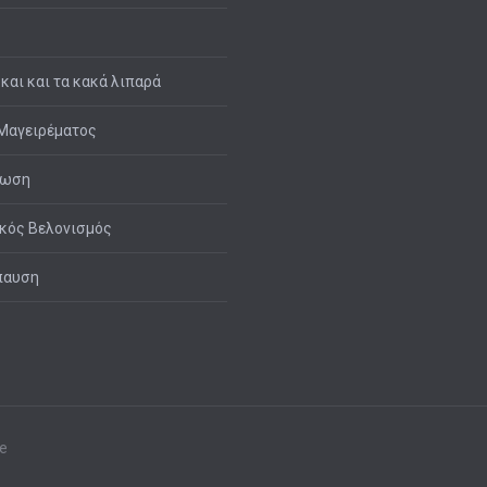
 και και τα κακά λιπαρά
Μαγειρέματος
τωση
κός Βελονισμός
παυση
ce