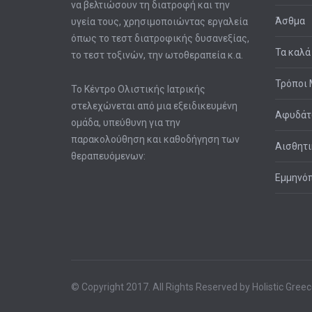
να βελτιώσουν τη διατροφή και την
Άσθμα
υγεία τους, χρησιμοποιώντας εργαλεία
όπως το τεστ διατροφικής δυσανεξίας,
Τα καλά
το τεστ τοξινών, την ωτοθεραπεία κ.α.
Τρόποι 
Το Κέντρο Ολιστικής Ιατρικής
στελεχώνεται από μια εξειδικευμένη
Αφυδά
ομάδα, υπεύθυνη για την
παρακολούθηση και καθοδήγηση των
Αισθητι
θεραπευόμενων:
Εμμηνό
© Copyright 2017. All Rights Reserved by Holistic Gree