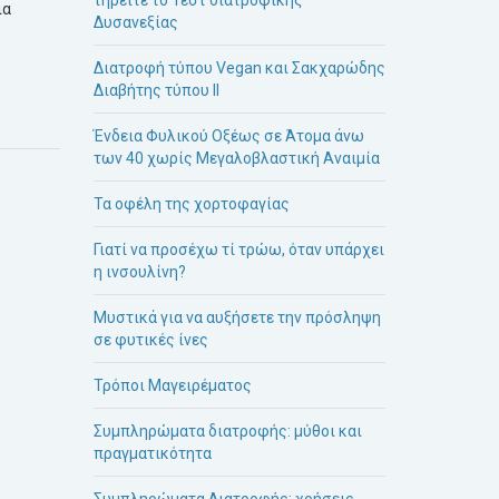
ια
Δυσανεξίας
Διατροφή τύπου Vegan και Σακχαρώδης
Διαβήτης τύπου ΙΙ
Ένδεια Φυλικού Οξέως σε Άτομα άνω
των 40 χωρίς Μεγαλοβλαστική Αναιμία
Τα οφέλη της χορτοφαγίας
Γιατί να προσέχω τί τρώω, όταν υπάρχει
η ινσουλίνη?
Μυστικά για να αυξήσετε την πρόσληψη
σε φυτικές ίνες
Τρόποι Μαγειρέματος
Συμπληρώματα διατροφής: μύθοι και
πραγματικότητα
Συμπληρώματα Διατροφής: χρήσεις