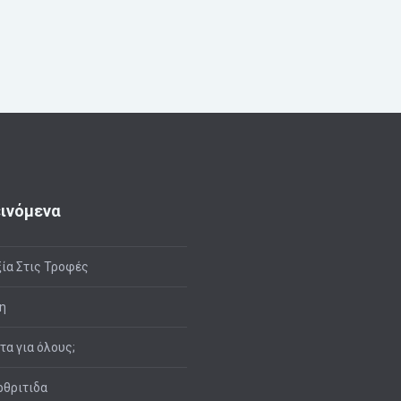
ινόμενα
ία Στις Τροφές
η
ιτα για όλους;
θριτιδα