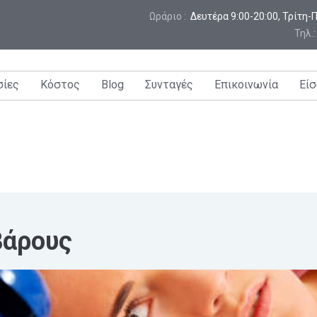
Ωράριο :
 Δευτέρα 9:00-20:00, Τρίτη
Τηλ.
σίες
Κόστος
Blog
Συνταγές
Επικοινωνία
Είσ
βάρους