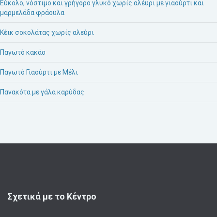
Εύκολο, νόστιμο και γρήγορο γλυκό χωρίς αλέυρι με γιαούρτι και
μαρμελάδα φράουλα
Κέικ σοκολάτας χωρίς αλεύρι
Παγωτό κακάο
Παγωτό Γιαούρτι με Μέλι
Πανακότα με γάλα καρύδας
Σχετικά με το Κέντρο