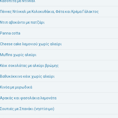
Κασόπιτα με Ντίνκελ
Πέννες Ντίνκελ με Κολοκυθάκια, Φέτα και Κρέμα Γάλακτος
Ντιπ αβοκάντο με πατζάρι
Panna cotta
Cheese cake λεμονιού χωρίς αλεύρι
Muffins χωρίς αλεύρι
Κέικ σοκολάτας με αλεύρι βρώμης
Βαθυκόκκινο κέικ χωρίς αλεύρι
Κινόα με μυρωδικά
Αρακάς και φασολάκια λεμονάτα
Σουπιές με Σπανάκι (νηστίσιμο)