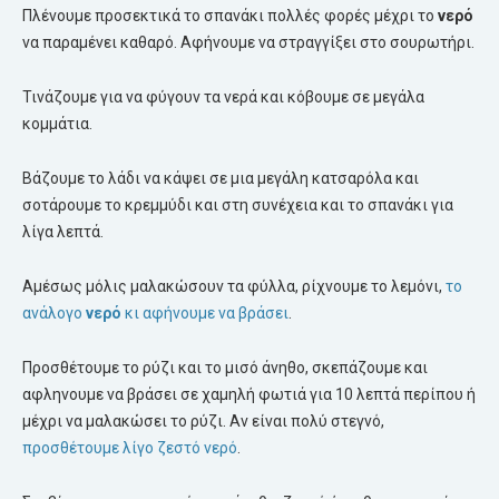
Πλένουμε προσεκτικά το σπανάκι πολλές φορές μέχρι το
νερό
να παραμένει καθαρό. Αφήνουμε να στραγγίξει στο σουρωτήρι.
Τινάζουμε για να φύγουν τα νερά και κόβουμε σε μεγάλα
κομμάτια.
Βάζουμε το λάδι να κάψει σε μια μεγάλη κατσαρόλα και
σοτάρουμε το κρεμμύδι και στη συνέχεια και το σπανάκι για
λίγα λεπτά.
Αμέσως μόλις μαλακώσουν τα φύλλα, ρίχνουμε το λεμόνι,
το
ανάλογο
νερό
κι αφήνουμε να βράσει
.
Προσθέτουμε το ρύζι και το μισό άνηθο, σκεπάζουμε και
αφληνουμε να βράσει σε χαμηλή φωτιά για 10 λεπτά περίπου ή
μέχρι να μαλακώσει το ρύζι. Αν είναι πολύ στεγνό,
προσθέτουμε λίγο ζεστό νερό
.