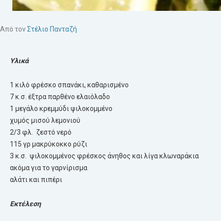
Από τον
Στέλιο Πανταζή
Υλικά
1 κιλό φρέσκο σπανάκι, καθαρισμένο
7 κ.σ. έξτρα παρθένο ελαιόλαδο
1 μεγάλo κρεμμύδι ψιλοκομμένο
χυμός μισού λεμονιού
2/3 φλ. ζεστό νερό
115 γρ μακρύκοκκο ρύζι
3 κ.σ. ψιλοκομμένος φρέσκος άνηθος και λίγα κλωναράκια
ακόμα για το γαρνίρισμα
αλάτι και πιπέρι
Εκτέλεση