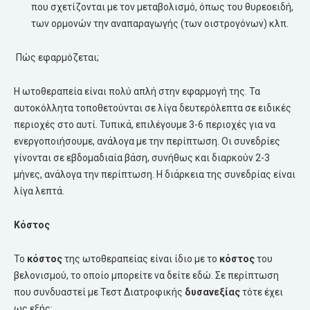
που σχετίζονται με τον μεταβολισμό, όπως του θυρεοειδή,
των ορμονών την αναπαραγωγής (των οιστρογόνων) κλπ.
Πώς εφαρμόζεται;
Η ωτοθεραπεία είναι πολύ απλή στην εφαρμογή της. Τα
αυτοκόλλητα τοποθετούνται σε λίγα δευτερόλεπτα σε ειδικές
περιοχές στο αυτί. Τυπικά, επιλέγουμε 3-6 περιοχές για να
ενεργοποιήσουμε, ανάλογα με την περίπτωση. Οι συνεδρίες
γίνονται σε εβδομαδιαία βάση, συνήθως και διαρκούν 2-3
μήνες, ανάλογα την περίπτωση. Η διάρκεια της συνεδρίας είναι
λίγα λεπτά.
Κόστος
Το
κόστος
της ωτοθεραπείας είναι ίδιο με το
κόστος
του
βελονισμού, το οποίο μπορείτε να δείτε εδώ. Σε περίπτωση
που συνδυαστεί με Τεστ Διατροφικής
δυσανεξίας
τότε έχει
ως εξής: