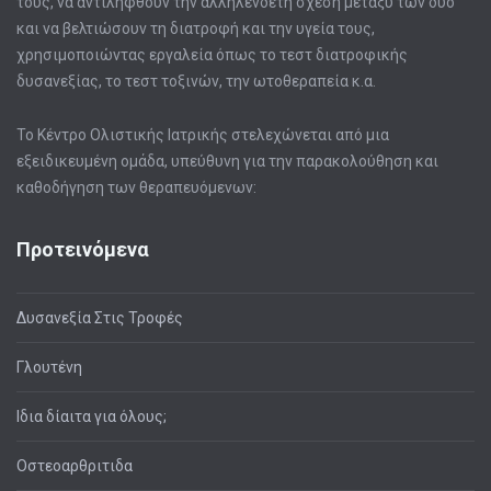
τους, να αντιληφθούν την αλληλένδετη σχέση μεταξύ των δυο
και να βελτιώσουν τη διατροφή και την υγεία τους,
χρησιμοποιώντας εργαλεία όπως το τεστ διατροφικής
δυσανεξίας, το τεστ τοξινών, την ωτοθεραπεία κ.α.
Το Κέντρο Ολιστικής Ιατρικής στελεχώνεται από μια
εξειδικευμένη ομάδα, υπεύθυνη για την παρακολούθηση και
καθοδήγηση των θεραπευόμενων:
Προτεινόμενα
Δυσανεξία Στις Τροφές
Γλουτένη
Ιδια δίαιτα για όλους;
Οστεοαρθριτιδα