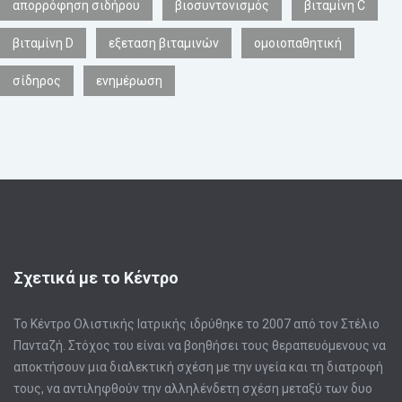
απορρόφηση σιδήρου
βιοσυντονισμός
βιταμίνη C
βιταμίνη D
εξεταση βιταμινών
ομοιοπαθητική
σίδηρος
ενημέρωση
Σχετικά με το Κέντρο
Το Κέντρο Ολιστικής Ιατρικής ιδρύθηκε το 2007 από τον Στέλιο
Πανταζή. Στόχος του είναι να βοηθήσει τους θεραπευόμενους να
αποκτήσουν μια διαλεκτική σχέση με την υγεία και τη διατροφή
τους, να αντιληφθούν την αλληλένδετη σχέση μεταξύ των δυο