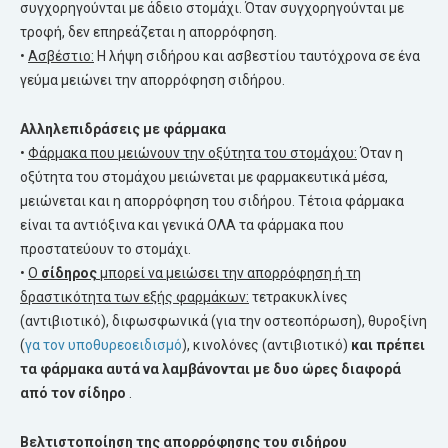
συγχορηγούνται με άδειο στομάχι. Όταν συγχορηγούνται με
τροφή, δεν επηρεάζεται η απορρόφηση.
•
Ασβέστιο:
Η λήψη σιδήρου και ασβεστίου ταυτόχρονα σε ένα
γεύμα μειώνει την απορρόφηση σιδήρου.
Αλληλεπιδράσεις με φάρμακα
•
Φάρμακα που μειώνουν την οξύτητα του στομάχου:
Όταν η
οξύτητα του στομάχου μειώνεται με φαρμακευτικά μέσα,
μειώνεται και η απορρόφηση του σιδήρου. Τέτοια φάρμακα
είναι τα αντιόξινα και γενικά ΟΛΑ τα φάρμακα που
προστατεύουν το στομάχι.
•
Ο
σίδηρος
μπορεί να μειώσει την απορρόφηση ή τη
δραστικότητα των εξής φαρμάκων:
τετρακυκλίνες
(αντιβιοτικό), διφωσφωνικά (για την οστεοπόρωση), θυροξίνη
(
γα τον υποθυρεοειδισμό
), κινολόνες (αντιβιοτικό)
και πρέπει
τα φάρμακα αυτά να λαμβάνονται με δυο ώρες διαφορά
από τον σίδηρο
.
Βελτιστοποίηση της απορρόφησης του σιδήρου