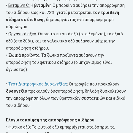
•
Βιταμίνη C:
Η
βιταμίνη
C μπορεί να αυξήσει την απορρόφηση
του σιδήρου έως και 72%,
γιατί μετατρέπει τον τρισθενή
σίδηρο
σε δισθενή
, δημιουργώντας ένα απορροφήσιμο
σύμπλεγμα.
•
Οργανικά οξέα:
Όπως το κιτρικό οξύ (στα λεμόνια), το οξικό
οξύ (στο ξύδι), και το γαλακτικό οξύ αυξάνουν μέτρια την
απορρόφηση σιδήρου.
•
Ζωικά προϊόντα:
Τα ζωικά προϊόντα αυξάνουν την
απορρόφηση του φυτικού σιδήρου (ο μηχανισμός είναι
άγνωστος).
•
Τεστ Διατροφικής Δυσανεξίας
:
Οι τροφές που προκαλούν
δυσανεξία
προκαλούν δυσαπορρόφηση, δηλαδή δυσκολεύουν
την απορρόφηση όλων των θρεπτικών συστατικών και ειδικά
του σιδήρου.
Ελαχιστοποίηση της απορρόφησης σιδήρου
•
Φυτικό οξύ:
Το φυτικό οξύ εμπεριέχεται στα όσπρια, τα