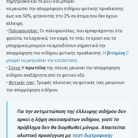
δημητριακά και το ρύζι και μπορεί
να μειώσει την απορρόφηση σιδήρου φυτικής προέλευσης
έως και 50%, φτάνοντάς στο 2% σε άτομα που δεν έχουν
έλλειψη.
•
Πολυφαινόλες:
Οι πολυφαινόλες, που εμπεριέχονται στα
φρούτα, τα λαχανικά, τον καφέ, το τσάι, το κρασί και τα
μπαχαρικά μπορούν να εμποδίσουν σημαντικά την
απορρόφηση του σιδήρου φυτικής προέλευσης.
Η
βιταμίνη
C
μπορεί να μετριάσει την κατάσταση
.
•
Σόγια:
Η
πρωτεΐνη
της σόγιας μειώνει την απορρόφηση
σιδήρου ανεξάρτητα από το φυτικό οξύ.
•
Φυτικές ίνες:
Τροφές πλούσιες σε φυτικές ίνες μειώνουν
την απορρόφηση σιδήρου.
Για την αντιμετώπιση της έλλειψης σιδήρου δεν
αρκεί η λήψη σκευασμάτων σιδήρου, γιατί το
πρόβλημα δεν θα διορθωθεί μόνιμα. Απαιτείται
ολιστική προσέγγιση με
τεστ διατροφικής