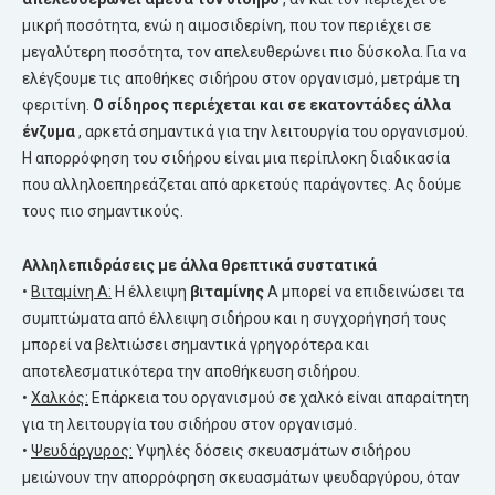
μικρή ποσότητα, ενώ η αιμοσιδερίνη, που τον περιέχει σε
μεγαλύτερη ποσότητα, τον απελευθερώνει πιο δύσκολα. Για να
ελέγξουμε τις αποθήκες σιδήρου στον οργανισμό, μετράμε τη
φεριτίνη.
Ο
σίδηρος
περιέχεται και σε εκατοντάδες άλλα
ένζυμα
, αρκετά σημαντικά για την λειτουργία του οργανισμού.
Η απορρόφηση του σιδήρου είναι μια περίπλοκη διαδικασία
που αλληλοεπηρεάζεται από αρκετούς παράγοντες. Ας δούμε
τους πιο σημαντικούς.
Αλληλεπιδράσεις με άλλα θρεπτικά συστατικά
•
Βιταμίνη Α:
Η έλλειψη
βιταμίνης
Α μπορεί να επιδεινώσει τα
συμπτώματα από έλλειψη σιδήρου και η συγχορήγησή τους
μπορεί να βελτιώσει σημαντικά γρηγορότερα και
αποτελεσματικότερα την αποθήκευση σιδήρου.
•
Χαλκός:
Επάρκεια του οργανισμού σε χαλκό είναι απαραίτητη
για τη λειτουργία του σιδήρου στον οργανισμό.
•
Ψευδάργυρος:
Υψηλές δόσεις σκευασμάτων σιδήρου
μειώνουν την απορρόφηση σκευασμάτων ψευδαργύρου, όταν