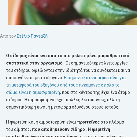
Από τον
Στέλιο Πανταζή
Ο
σίδηρος
είναι ένα από τα πιο μελετημένα μικροθρεπτικά
συστατικά στον οργανισμό
. Οι σημαντικότερες λειτουργίες
του σιδήρου οφείλονται στην ιδιότητά του να συνδέεται και να
αποσυνδέεται με το οξυγόνο.
Η σημαντικότερη
πρωτεΐνη
για
τη μεταφορά του οξυγόνου από τους πνεύμονες σε όλο το
σώμα είναι η αιμοσφαιρίνη
, που στο κέντρο της έχει ένα άτομο
σιδήρου. Η αιμοσφαιρίνη έχει πολλές λειτουργίες, αλλά η
σημαντικότερη είναι η μεταφορά οξυγόνου στους ιστούς.
Η φεριτίνη και η αιμοσιδερίνη είναι
πρωτεΐνες
στο πλάσμα
του αίματος,
που αποθηκεύουν σίδηρο
.
Η φεριτίνη
απελευθερώνει άμεσα τον σίδηρο
, αν και τον περιέχει σε