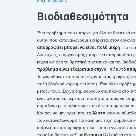
αύξηση βάρους
.
Βιοδιαθεσιμότητα
Ένα πρόβλημα που υπάρχει για όλα τα θρεπτικά στοι
αυτήν που καταναλώνουμε εισέρχεται στον οργανι
απορροφάει μπορεί να είναι πολύ μικρή
. Το σπ
Δυστυχώς, ο οργανισμός μπορεί να απορροφήσει μόλ
ισχύει για όλα τα θρεπτικά συστατικά και την βιοδια
πρόβλημα είναι εξαιρετικά συχνό
,
γι' αυτό υπ
Τα μικροθρεπτικά που περιέχονται στις τροφές ζω
πολύ βλαβερά κορεσμενα λίπη). Ένα άλλο πρόβλημ
μεταξύ τους. Συχνα δημιουργούν σύμπλοκα στο έν
ενός άλατος σε περίσσια ποσότητα μπορεί να επηρ
σύμπλοκα με το φώσφορο που δεν απορροφώνται κα
Και σαν να μην αρκεί που τα
Άλατα
κάνουν σύμπλοκ
που καταναλώνουμε! Για καλή μας τύχη συμβαίνει 
αυξάνει την απορρόφησή τους. Τα πιο γνωστά παρα
προσλάμβανεται μαζί με
βιταμινη
C
(λεμόνια στα ψ