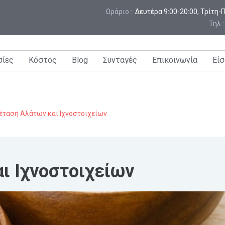
Ωράριο :
 Δευτέρα 9:00-20:00, Τρίτη
Τηλ.
σίες
Κόστος
Blog
Συνταγές
Επικοινωνία
Είσ
έταση Αλάτων και Ιχνοστοιχείων
ι Ιχνοστοιχείων