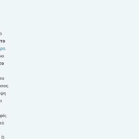
ό
 το
ηρο
.
ιο
το
τα
σεις
ηψη
ι
φές
τό
η
D
.