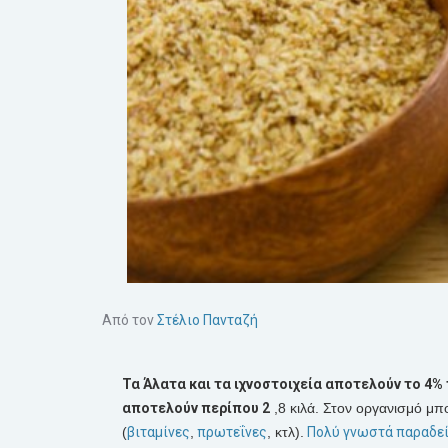
Από τον
Στέλιο Πανταζή
Τα
Άλατα
και τα
ιχνοστοιχεία
αποτελούν το 4% 
αποτελούν περίπου 2
,8 κιλά. Στον οργανισμό μ
(
βιταμίνες
,
πρωτεΐνες
, κτλ).
Πολύ γνωστά παραδείγ