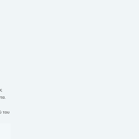
ις
τα.
ύ του