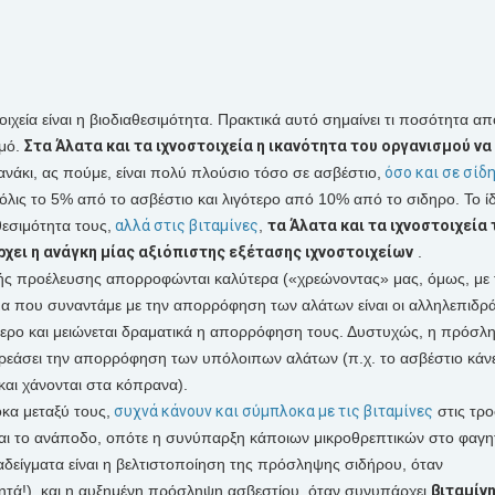
χεία είναι η βιοδιαθεσιμότητα. Πρακτικά αυτό σημαίνει τι ποσότητα απ
σμό.
Στα
Άλατα
και τα
ιχνοστοιχεία
η ικανότητα του οργανισμού να
ανάκι, ας πούμε, είναι πολύ πλούσιο τόσο σε ασβέστιο,
όσο και σε σίδ
ις το 5% από το ασβέστιο και λιγότερο από 10% από το σιδηρο. Το ίδ
θεσιμότητα τους,
αλλά στις
βιταμίνες
,
τα
Άλατα
και τα
ιχνοστοιχεία
άρχει η ανάγκη μίας αξιόπιστης εξέτασης ιχνοστοιχείων
.
ικής προέλευσης απορροφώνται καλύτερα («χρεώνοντας» μας, όμως, με 
α που συναντάμε με την απορρόφηση των αλάτων είναι οι αλληλεπιδρά
τερο και μειώνεται δραματικά η απορρόφηση τους. Δυστυχώς, η πρόσλ
ρεάσει την απορρόφηση των υπόλοιπων αλάτων (π.χ. το ασβέστιο κάνε
ι χάνονται στα κόπρανα).
α μεταξύ τους,
συχνά κάνουν και σύμπλοκα με τις
βιταμίνες
στις τρο
και το ανάποδο, οπότε η συνύπαρξη κάποιων μικροθρεπτικών στο φαγη
δείγματα είναι η βελτιστοποίηση της πρόσληψης σιδήρου, όταν
ητά!), και η αυξημένη πρόσληψη ασβεστίου, όταν συνυπάρχει
βιταμίν