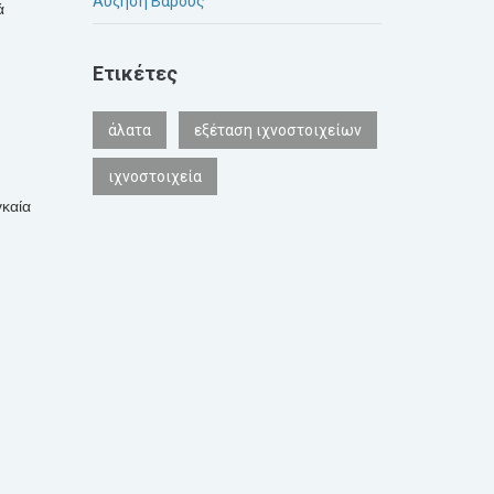
Αύξηση Βάρους
ά
Ετικέτες
άλατα
εξέταση ιχνοστοιχείων
ιχνοστοιχεία
γκαία