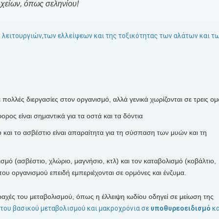
χείων, όπως σεληνίου!
 λειτουργιών,των ελλείψεων και της τοξικότητας των αλάτων και τ
πολλές διεργασίες στον οργανισμό, αλλά γενικά χωρίζονται σε τρεις ομ
ρος είναι σημαντικά για τα οστά και τα δόντια
ιο και το ασβέστιο είναι απαραίτητα για τη σύσπαση των μυών και τη
μό (ασβέστιο, χλώριο, μαγνήσιο, κτλ) και τον καταβολισμό (κοβάλτιο,
 του οργανισμού επειδή εμπεριέχονται σε ορμόνες και ένζυμα.
αχές του μεταβολισμού, όπως η έλλειψη ιωδίου οδηγεί σε μείωση της
 του βασικού μεταβολισμού και μακροχρόνια σε
υποθυρεοειδισμό
κα