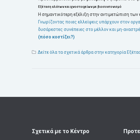
Εξέταση αλάτων και
ιχνοστοιχείων
με βιοσυντονισμό
Η σημαντικότερη εξέλιξη στην αντιμετώπιση των
Γνωρίζοντας ποιες ελλείψεις υπάρχουν στον οργ
δυσάρεστες συνέπειες στο μέλλον και μη-αναστρ
(πόσο κοστίζει?)
Δείτε όλα τα σχετικά άρθρα στην κατηγορία Εξέτα
Σχετικά με το Κέντρο
Προτε