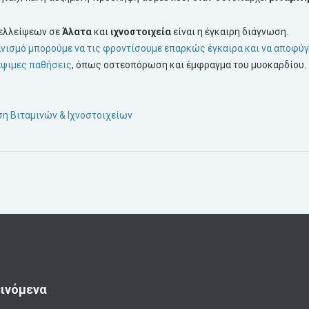
 ελλείψεων σε
Άλατα
και
ιχνοστοιχεία
είναι η έγκαιρη διάγνωση.
ανισμό μπορούμε να τις φροντίσουμε επαρκώς έγκαιρα και να αποφύ
έψιμες παθήσεις
, όπως οστεοπόρωση και έμφραγμα του μυοκαρδίου.
ση Βιταμινών & Ιχνοστοιχείων
ινόμενα