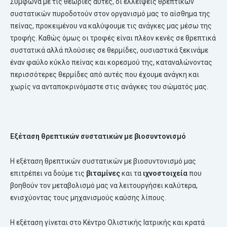
Σύμφωνα με τις θεωρίες αυτές, οι ελλείψεις θρεπτικών
συστατικών πυροδοτούν στον οργανισμό μας το αίσθημα της
πείνας, προκειμένου να καλύψουμε τις ανάγκες μας μέσω της
τροφής. Καθώς όμως οι τροφές είναι πλέον κενές σε θρεπτικά
συστατικά αλλά πλούσιες σε θερμίδες, ουσιαστικά ξεκινάμε
έναν φαύλο κύκλο πείνας και κορεσμού της, καταναλώνοντας
περισσότερες θερμίδες από αυτές που έχουμε ανάγκη και
χωρίς να ανταποκρινόμαστε στις ανάγκες του σώματός μας.
Εξέταση
θρεπτικών συστατικών με βιοσυντονισμό
Η εξέταση θρεπτικών συστατικών με βιοσυντονισμό μας
επιτρέπει να δούμε τις
βιταμίνες
και τα
ιχνοστοιχεία
που
βοηθούν τον μεταβολισμό μας να λειτουργήσει καλύτερα,
ενισχύοντας τους μηχανισμούς καύσης λίπους.
Η εξέταση γίνεται στο Κέντρο Ολιστικής Ιατρικής και κρατά