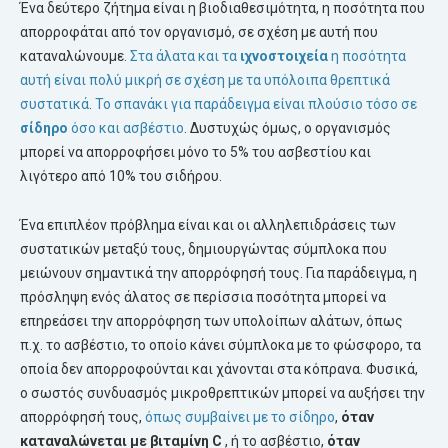
Ένα δεύτερο ζήτημα είναι η βιοδιαθεσιμότητα, η ποσότητα που
απορροφάται από τον οργανισμό, σε σχέση με αυτή που
καταναλώνουμε.
Στα άλατα και τα
ιχνοστοιχεία
η ποσότητα
αυτή είναι πολύ μικρή σε σχέση με τα υπόλοιπα θρεπτικά
συστατικά
.
Το σπανάκι για παράδειγμα είναι πλούσιο τόσο σε
σίδηρο
όσο και ασβέστιο
. Δυστυχώς όμως, ο οργανισμός
μπορεί να απορροφήσει μόνο το 5% του ασβεστίου και
λιγότερο από 10% του σιδήρου.
Ένα επιπλέον πρόβλημα είναι και οι αλληλεπιδράσεις των
συστατικών μεταξύ τους, δημιουργώντας σύμπλοκα που
μειώνουν σημαντικά την απορρόφησή τους. Για παράδειγμα, η
πρόσληψη ενός άλατος σε περίσσια ποσότητα μπορεί να
επηρεάσει την απορρόφηση των υπολοίπων αλάτων, όπως
π.χ. το ασβέστιο, το οποίο κάνει σύμπλοκα με το φώσφορο, τα
οποία δεν απορροφούνται και χάνονται στα κόπρανα. Φυσικά,
ο σωστός συνδυασμός μικροθρεπτικών μπορεί να αυξήσει την
απορρόφησή τους,
όπως συμβαίνει με το σίδηρο
,
όταν
καταναλώνεται με
βιταμίνη
C
, ή το ασβέστιο,
όταν