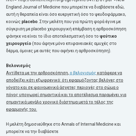
England Journal of Medicine που μπορείτε να διαβάσετε εδώ,
αυτή η θεραπεία είναι όσο ευεργετική όσο το ψευδοφάρμακο,
κοινώς
placebo
. Στην μελέτη που για πρώτη φορά έγινε με
σύγκριση με placebo χειρουργική επέμβαση η αρθροσκόπηση
φάνηκε να είναι το ίδιο αποτελεσματική όσο το
ψεύτικο
χειρουργείο
(που άφηνε μόνο επιφανειακές αμυχές στο
δέρμα, όμοιες με αυτές που αφήνει η αρθροσκόπηση).
Βελονισμός
Αντίθετα με την αρθροσκόπηση,
ο
βελονισμός
κατάφερε να
αποδείξει κάτι εξωφρενικό: ότι εφαρμόζοντας βελόνες στο
γόνατο και σε φαινομενικά άσχετες περιοχές στο σώμα ο
πόνος υποχωρεί σημαντικά και το αποτέλεσμα παραμένει για
σημαντικά μεγάλο χρονικό διάστημα μετά το τέλος της
εφαρμογής του.
Η μελέτη δημοσιεύθηκε στο Annals of Internal Medicine και
μπορείτε να την διαβάσετε