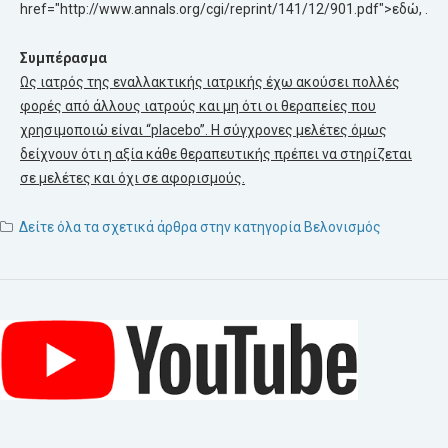
href="http://www.annals.org/cgi/reprint/141/12/901.pdf">εδώ, .
Συμπέρασμα
Ως ιατρός της εναλλακτικής ιατρικής έχω ακούσει πολλές
φορές από άλλους ιατρούς και μη ότι οι θεραπείες που
χρησιμοποιώ είναι “placebo”. Η σύγχρονες μελέτες όμως
δείχνουν ότι η αξία κάθε θεραπευτικής πρέπει να στηρίζεται
σε μελέτες και όχι σε αφορισμούς.
Δείτε όλα τα σχετικά άρθρα στην κατηγορία Βελονισμός