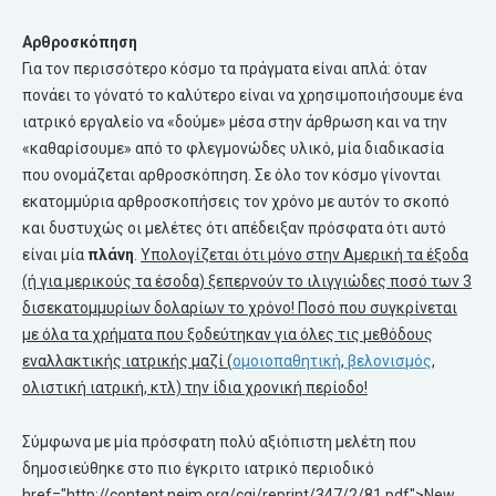
Αρθροσκόπηση
Για τον περισσότερο κόσμο τα πράγματα είναι απλά: όταν
πονάει το γόνατό το καλύτερο είναι να χρησιμοποιήσουμε ένα
ιατρικό εργαλείο να «δούμε» μέσα στην άρθρωση και να την
«καθαρίσουμε» από το φλεγμονώδες υλικό, μία διαδικασία
που ονομάζεται αρθροσκόπηση. Σε όλο τον κόσμο γίνονται
εκατομμύρια αρθροσκοπήσεις τον χρόνο με αυτόν το σκοπό
και δυστυχώς οι μελέτες ότι απέδειξαν πρόσφατα ότι αυτό
είναι μία
πλάνη
.
Υπολογίζεται ότι μόνο στην Αμερική τα έξοδα
(ή για μερικούς τα έσοδα) ξεπερνούν το ιλιγγιώδες ποσό των 3
δισεκατομμυρίων δολαρίων το χρόνο! Ποσό που συγκρίνεται
με όλα τα χρήματα που ξοδεύτηκαν για όλες τις μεθόδους
εναλλακτικής ιατρικής μαζί (
ομοιοπαθητική
,
βελονισμός
,
ολιστική ιατρική, κτλ) την ίδια χρονική περίοδο!
Σύμφωνα με μία πρόσφατη πολύ αξιόπιστη μελέτη που
δημοσιεύθηκε στο πιο έγκριτο ιατρικό περιοδικό
href="http://content.nejm.org/cgi/reprint/347/2/81.pdf">New