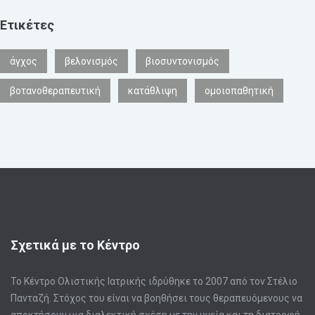
Ετικέτες
άγχος
βελονισμός
βιοσυντονισμός
βοτανοθεραπευτική
κατάθλιψη
ομοιοπαθητική
Σχετικά με το Κέντρο
Το Κέντρο Ολιστικής Ιατρικής ιδρύθηκε το 2007 από τον Στέλιο
Πανταζή. Στόχος του είναι να βοηθήσει τους θεραπευόμενους να
αποκτήσουν μια διαλεκτική σχέση με την υγεία και τη διατροφή