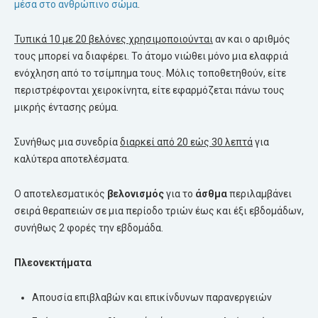
μέσα στο ανθρώπινο σώμα
.
Τυπικά 10 με 20 βελόνες χρησιμοποιούνται
αν και ο αριθμός
τους μπορεί να διαφέρει. Το άτομο νιώθει μόνο μια ελαφριά
ενόχληση από το τσίμπημα τους. Μόλις τοποθετηθούν, είτε
περιστρέφονται χειροκίνητα, είτε εφαρμόζεται πάνω τους
μικρής έντασης ρεύμα.
Συνήθως μια συνεδρία
διαρκεί από 20 εώς 30 λεπτά
για
καλύτερα αποτελέσματα.
Ο αποτελεσματικός
βελονισμός
για το
άσθμα
περιλαμβάνει
σειρά θεραπειών σε μια περίοδο τριών έως και έξι εβδομάδων,
συνήθως 2 φορές την εβδομάδα.
Πλεονεκτήματα
Απουσία επιβλαβών και επικίνδυνων παρανεργειών