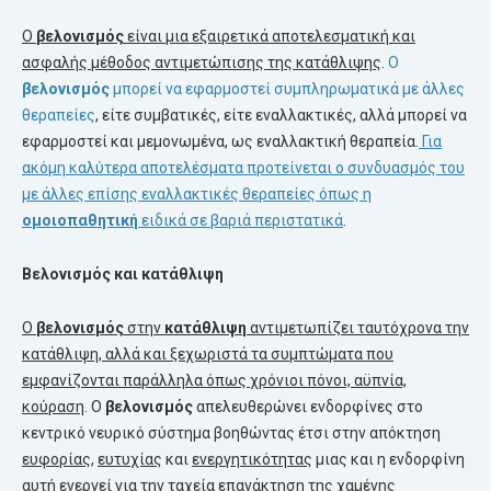
Ο
βελονισμός
είναι μια εξαιρετικά αποτελεσματική και
ασφαλής μέθοδος αντιμετώπισης της κατάθλιψης
.
Ο
βελονισμός
μπορεί να εφαρμοστεί συμπληρωματικά με άλλες
θεραπείες
, είτε συμβατικές, είτε εναλλακτικές, αλλά μπορεί να
εφαρμοστεί και μεμονωμένα, ως εναλλακτική θεραπεία.
Για
ακόμη καλύτερα αποτελέσματα προτείνεται ο συνδυασμός του
με άλλες επίσης εναλλακτικές θεραπείες όπως η
ομοιοπαθητική
ειδικά σε βαριά περιστατικά
.
Βελονισμός και κατάθλιψη
Ο
βελονισμός
στην
κατάθλιψη
αντιμετωπίζει ταυτόχρονα την
κατάθλιψη, αλλά και ξεχωριστά τα συμπτώματα που
εμφανίζονται παράλληλα όπως χρόνιοι πόνοι, αϋπνία,
κούραση
. Ο
βελονισμός
απελευθερώνει ενδορφίνες στο
κεντρικό νευρικό σύστημα βοηθώντας έτσι στην απόκτηση
ευφορίας
,
ευτυχίας
και
ενεργητικότητας
μιας και η ενδορφίνη
αυτή ενεργεί για την ταχεία επανάκτηση της χαμένης