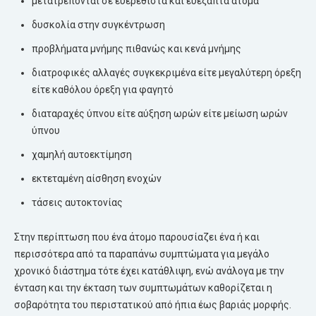
μετατρέπονται σε ευερέθιστα και ευέξαπτα άτομα
δυσκολία στην συγκέντρωση
προβλήματα μνήμης πιθανώς και κενά μνήμης
διατροφικές αλλαγές συγκεκριμένα είτε μεγαλύτερη όρεξη
είτε καθόλου όρεξη για φαγητό
διαταραχές ύπνου είτε αύξηση ωρών είτε μείωση ωρών
ύπνου
χαμηλή αυτοεκτίμηση
εκτεταμένη αίσθηση ενοχών
τάσεις αυτοκτονίας
Στην περίπτωση που ένα άτομο παρουσίαζει ένα ή και
περισσότερα από τα παραπάνω συμπτώματα για μεγάλο
χρονικό διάστημα τότε έχει κατάθλιψη, ενώ ανάλογα με την
ένταση και την έκταση των συμπτωμάτων καθορίζεται η
σοβαρότητα του περιστατικού από ήπια έως βαριάς μορφής.