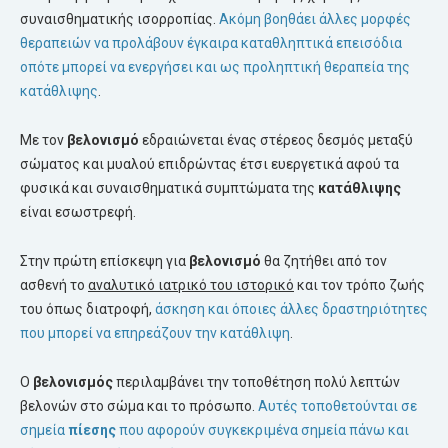
συναισθηματικής ισορροπίας.
Ακόμη βοηθάει άλλες μορφές
θεραπειών να προλάβουν έγκαιρα καταθληπτικά επεισόδια
οπότε μπορεί να ενεργήσει και ως προληπτική θεραπεία της
κατάθλιψης
.
Με τον
βελονισμό
εδραιώνεται ένας στέρεος δεσμός μεταξύ
σώματος και μυαλού επιδρώντας έτσι ευεργετικά αφού τα
φυσικά και συναισθηματικά συμπτώματα της
κατάθλιψης
είναι εσωστρεφή.
Στην πρώτη επίσκεψη για
βελονισμό
θα ζητήθει από τον
ασθενή το
αναλυτικό ιατρικό του ιστορικό
και τον τρόπο ζωής
του όπως διατροφή,
άσκηση και όποιες άλλες δραστηριότητες
που μπορεί να επηρεάζουν την κατάθλιψη
.
Ο
βελονισμός
περιλαμβάνει την τοποθέτηση πολύ λεπτών
βελονών στο σώμα και το πρόσωπο.
Αυτές τοποθετούνται σε
σημεία
πίεσης
που αφορούν συγκεκριμένα σημεία πάνω και