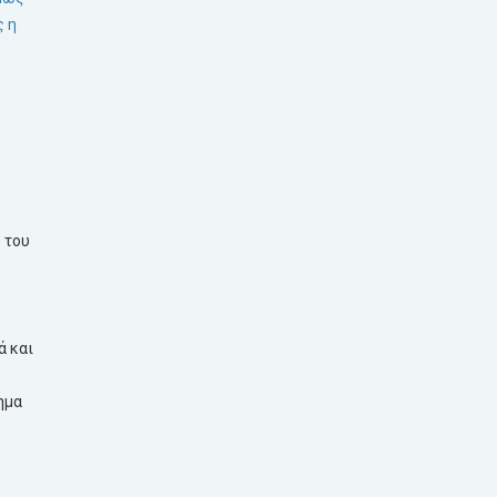
 η
 του
ά και
ημα