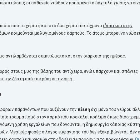
 περιπτώσεις οι ασθενείς
νιώθουν πρησμένα τα δάχτυλα χωρίς να είν
ποιο από τα χέρια ή και στα δύο χέρια ταυτόχρονα
ιδιαίτερα στην
όμων κοιμούνται με λυγισμένους καρπούς. Το άτομο μπορεί να νιώσει
ομο αντιλαμβάνεται συμπτώματα και στην διάρκεια της ημέρας.
οράς στους μυς της βάσης του αντίχειρα, ενώ υπάρχουν και σπάνιες
ει την ζέστη από το κρύο με την αφή
.
α
ιάφορων παραγόντων που αυξάνουν την
πίεση
όχι μόνο του νεύρου αλλ
άποιο τραυματισμό στον καρπό που προκαλεί πρήξιμο όπως διάστρεμ
ανόμενη χρήση εργαλείων που δονούνται, η δημιουργία κάποιας κύστη
γρών.
Μερικές φορές ο λόγος εμφάνισης του δεν εξακριβώνεται
. Δεν 
σεις καρπού και χεριών στην δουλειά μπορούν να το προκαλέσουν.
Ό