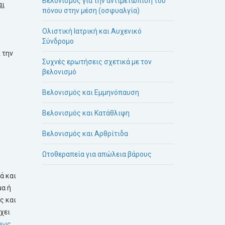
Βελονισμός για την αντιμετώπιση του
αι
πόνου στην μέση (οσφυαλγία)
Ολιστική Ιατρική και Αυχενικό
Σύνδρομο
 την
Συχνές ερωτήσεις σχετικά με τον
βελονισμό
Βελονισμός και Εμμηνόπαυση
Βελονισμός και Κατάθλιψη
Βελονισμός και Αρθρίτιδα
Ωτοθεραπεία για απώλεια βάρους
ά και
μα ή
ς και
έχει
μως