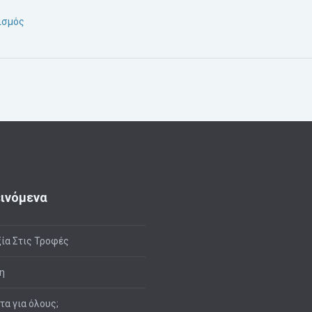
νισμός
ινόμενα
ία Στις Τροφές
η
ιτα για όλους;