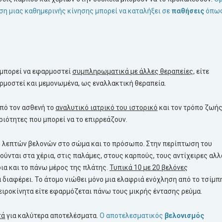
ση μιας καθημερινής κίνησης μπορεί να καταλήξει σε
παθήσεις
όπως
μπορεί να εφαρμοστεί
συμπληρωματικά με άλλες θεραπείες
, είτε
αρμοστεί και μεμονωμένα, ως εναλλακτική θεραπεία.
πό τον ασθενή το
αναλυτικό ιατρικό του ιστορικό
και τον τρόπο ζωής
ιότητες που μπορεί να το επιρρεάζουν.
 λεπτών βελονών στο σώμα και το πρόσωπο. Στην περίπτωση του
νται στα χέρια, στις παλάμες, στους καρπούς, τους αντίχειρες αλλ
ια και το πάνω μέρος της πλάτης.
Τυπικά 10 με 20 βελόνες
α διαφέρει. Το άτομο νιώθει μόνο μια ελαφριά ενόχληση από το τσίμπ
ειροκίνητα είτε εφαρμόζεται πάνω τους μικρής έντασης ρεύμα.
τά
για καλύτερα αποτελέσματα.
Ο αποτελεσματικός
βελονισμός