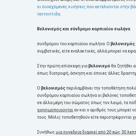
οι συνεχόμενες κινήσεις που εκτελούνται στην βά
τεντονίτιδα
.
Βελονισμός και σύνδρομο καρπιαίου σωλήνα
συνδρόμου του καρπιαίου σωλήνα. Ο
βελονισμός
συμβατικές, είτε εναλακτικές, αλλά μπορεί να εφ
Στην πρώτη επίσκεψη για
βελονισμό
θα ζητήθει α
όπως διατροφή, άσκηση και όποιες άλλες δραστηρ
Ο
βελονισμός
περιλαμβάνει την τοποθέτηση πολύ
συνδρόμου καρπιαίου σωλήνα οι βελόνες τοποθετού
σε άλλα μέρη του σώματος όπως τον λαιμό, τα πόδ
χρησιμοποιούνται
αν και ο αριθμός τους μπορεί ν
τους. Μόλις τοποθετηθούν είτε περιστρέφονται χ
Συνήθως
μια συνεδρία διαρκεί από 20 εώς 30 λεπ