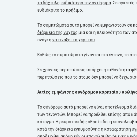
τα δάχτυλα, ειδικότερα τον αντίχειρα
. Σε αρκετές
ευδιάκριτο το πρήξιμο.
Τα συμπτώματα αυτά μπορεί να εμφανιστούν σε κά
διάρκεια της νύχτας
μια και η πλειονότητα των ατ
ανάγκη
να τινάξει το χέρι του
.
Καθώς τα συμπτώματα γίνονται πιο έντονα, το άτ
Σε χρόνιες περιπτώσεις υπάρχει η πιθανότητα φθ
περιπτώσεις που το άτομο
δεν μπορεί να ξεχωρίσ
Αιτίες εμφάνισης συνδρόμου καρπιαίου σωλήν
Το σύνδρομο αυτό μπορεί να είναι αποτέλεσμα δ
των τενοντών. Μπορεί να προέλθει επίσης από κ
κάταγμα. Η ρευματοειδής αθροίτιδα, η επαναλαμβ
κατά την διάρκεια εγκυμοσύνης η κατακράτηση υ
αποδειχθεί ακόμη εάν οι επαναλαμβανόμενες κινή