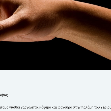
λήνα;
άτομο νιώθει
γαργαλητό, κάψιμο και φαγούρα στην παλάμη του χεριού