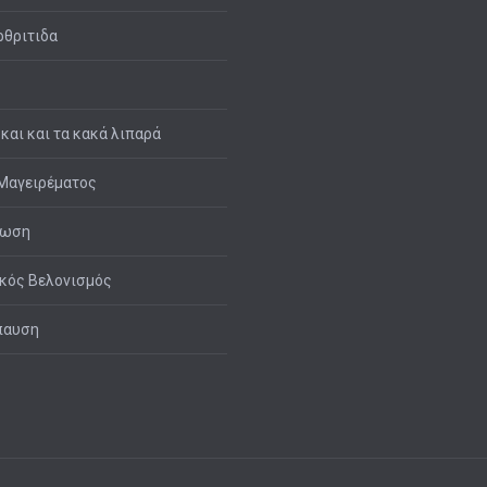
θριτιδα
 και και τα κακά λιπαρά
Μαγειρέματος
τωση
κός Βελονισμός
παυση