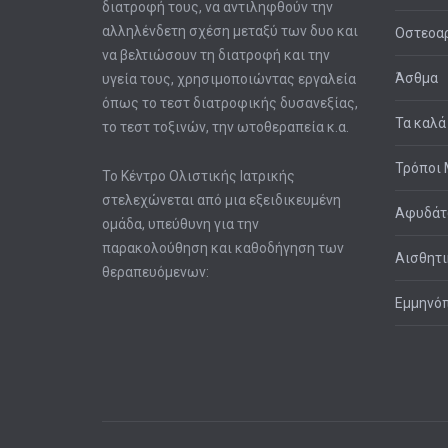
διατροφή τους, να αντιληφθούν την
αλληλένδετη σχέση μεταξύ των δυο και
Οστεοαρ
να βελτιώσουν τη διατροφή και την
Άσθμα
υγεία τους, χρησιμοποιώντας εργαλεία
όπως το τεστ διατροφικής δυσανεξίας,
Τα καλά
το τεστ τοξινών, την ωτοθεραπεία κ.α.
Τρόποι 
Το Κέντρο Ολιστικής Ιατρικής
στελεχώνεται από μια εξειδικευμένη
Αφυδά
ομάδα, υπεύθυνη για την
παρακολούθηση και καθοδήγηση των
Αισθητι
θεραπευόμενων:
Εμμηνό