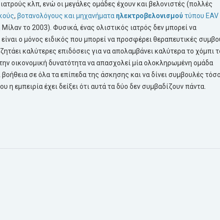
ατρούς κλπ, ενώ οι μεγάλες ομάδες έχουν και βελονιστές (πολλές
κούς
,
βοτανολόγους και μηχανήματα
ηλεκτροβελονισμού
τύπου EAV
 Μίλαν το 2003). Φυσικά, ένας ολιστικός ιατρός δεν μπορεί να
 είναι ο μόνος ειδικός που μπορεί να προσφέρει θεραπευτικές συμβ
 ζητάει καλύτερες επιδόσεις για να απολαμβάνει καλύτερα το χόμπι τ
ι την οικονομική δυνατότητα να απασχολεί μία ολοκληρωμένη ομάδα
 βοήθεια σε όλα τα επίπεδα της άσκησης και να δίνει συμβουλές τόσο
ου η εμπειρία έχει δείξει ότι αυτά τα δύο δεν συμβαδίζουν πάντα.