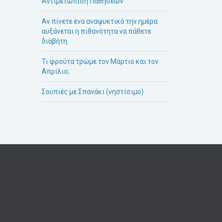
Αντιμετώπιση Παθήσεων
Αν πίνετε ένα αναψυκτικό την ημέρα
αυξάνεται η πιθανότητα να πάθετε
διαβήτη
Τι φρούτα τρώμε τον Μάρτιο και τον
Απρίλιο;
Σουπιές με Σπανάκι (νηστίσιμο)