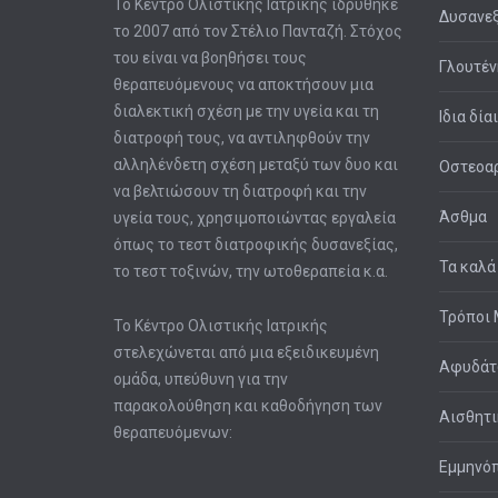
Το Κέντρο Ολιστικής Ιατρικής ιδρύθηκε
Δυσανεξ
το 2007 από τον Στέλιο Πανταζή. Στόχος
του είναι να βοηθήσει τους
Γλουτέν
θεραπευόμενους να αποκτήσουν μια
διαλεκτική σχέση με την υγεία και τη
Ιδια δία
διατροφή τους, να αντιληφθούν την
αλληλένδετη σχέση μεταξύ των δυο και
Οστεοαρ
να βελτιώσουν τη διατροφή και την
Άσθμα
υγεία τους, χρησιμοποιώντας εργαλεία
όπως το τεστ διατροφικής δυσανεξίας,
Τα καλά
το τεστ τοξινών, την ωτοθεραπεία κ.α.
Τρόποι 
Το Κέντρο Ολιστικής Ιατρικής
στελεχώνεται από μια εξειδικευμένη
Αφυδά
ομάδα, υπεύθυνη για την
παρακολούθηση και καθοδήγηση των
Αισθητι
θεραπευόμενων:
Εμμηνό