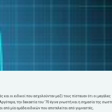
ές και οι ειδικοί που ασχολούνταν μαζί τους πίστευαν ότι οι μεγάλες
ργότερα, την δεκαετία του ’70 έγινε γνωστή και η σημασία της σωστ
ι από μία ομάδα ειδικών που αποτελείται από γυμναστές,