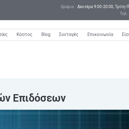
Ωράριο :
 Δευτέρα 9:00-20:00, Τρίτη
Τηλ.
σίες
Κόστος
Blog
Συνταγές
Επικοινωνία
Είσ
ών Επιδόσεων