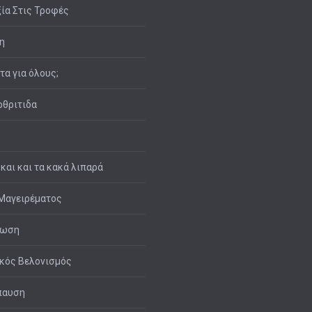
ία Στις Τροφές
η
ιτα για όλους;
θριτιδα
 και και τα κακά λιπαρά
Μαγειρέματος
τωση
κός Βελονισμός
παυση