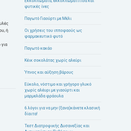
Εκκολπώματα, εκκολπωματίτιδα και
φυτικές ίνες
Παγωτό Γιαούρτι με Μέλι
ουλές
Οι χρήσεις του ιπποφαούς ως
ου, ή
φαρμακευτικό φυτό
 για
Παγωτό κακάο
Κέικ σοκολάτας χωρίς αλεύρι
Ύπνος και αύξηση βάρους
Εύκολο, νόστιμο και γρήγορο γλυκό
χωρίς αλέυρι με γιαούρτι και
μαρμελάδα φράουλα
6 λόγοι για να μην (ξανα)κάνετε κλασική
δίαιτα!
Τεστ Διατροφικής Δυσανεξίας και