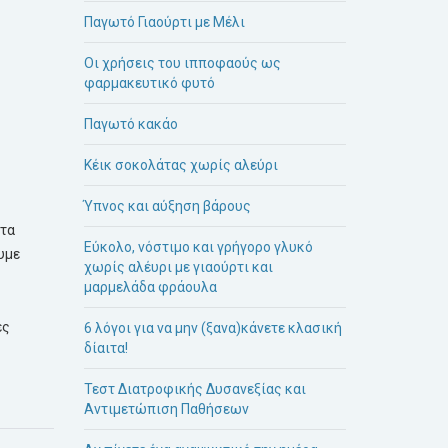
Παγωτό Γιαούρτι με Μέλι
Οι χρήσεις του ιπποφαούς ως
φαρμακευτικό φυτό
Παγωτό κακάο
Κέικ σοκολάτας χωρίς αλεύρι
Ύπνος και αύξηση βάρους
 τα
Εύκολο, νόστιμο και γρήγορο γλυκό
υμε
χωρίς αλέυρι με γιαούρτι και
μαρμελάδα φράουλα
ές
6 λόγοι για να μην (ξανα)κάνετε κλασική
δίαιτα!
Τεστ Διατροφικής Δυσανεξίας και
Αντιμετώπιση Παθήσεων