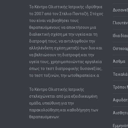
Το Κέντρο Ολιστικής Ιατρικής ιδρύθηκε
Δυσανεξ
το 2007 από τον Στέλιο Πανταζή. Στόχος
του είναι να βοηθήσει τους
Γλουτέν
θεραπευόμενους να αποκτήσουν μια
διαλεκτική σχέση με την υγεία και τη
Ιδια δία
διατροφή τους, να αντιληφθούν την
αλληλένδετη σχέση μεταξύ των δυο και
Οστεοαρ
να βελτιώσουν τη διατροφή και την
Άσθμα
υγεία τους, χρησιμοποιώντας εργαλεία
όπως το τεστ διατροφικής δυσανεξίας,
Τα καλά
το τεστ τοξινών, την ωτοθεραπεία κ.α.
Τρόποι 
Το Κέντρο Ολιστικής Ιατρικής
στελεχώνεται από μια εξειδικευμένη
Αφυδά
ομάδα, υπεύθυνη για την
παρακολούθηση και καθοδήγηση των
Αισθητι
θεραπευόμενων:
Εμμηνό