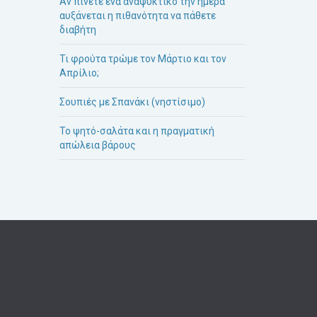
Αν πίνετε ένα αναψυκτικό την ημέρα
αυξάνεται η πιθανότητα να πάθετε
διαβήτη
Τι φρούτα τρώμε τον Μάρτιο και τον
Απρίλιο;
Σουπιές με Σπανάκι (νηστίσιμο)
Το ψητό-σαλάτα και η πραγματική
απώλεια βάρους