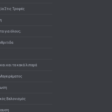
ία Στις Τροφές
η
ιτα για όλους;
θριτιδα
 και και τα κακά λιπαρά
Μαγειρέματος
τωση
κός Βελονισμός
παυση