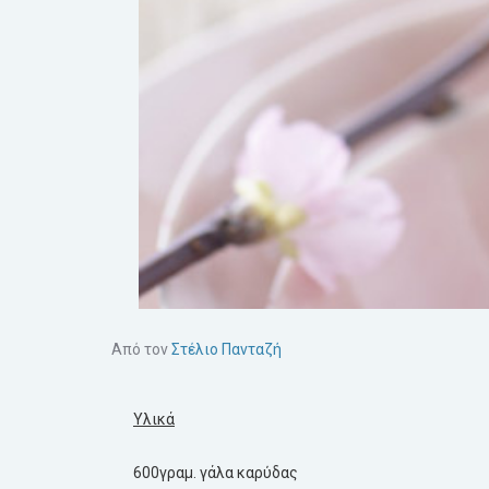
Από τον
Στέλιο Πανταζή
Υλικά
600γραμ. γάλα καρύδας