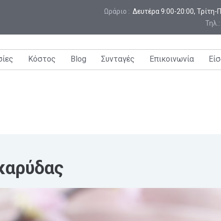
Ωράριο :
 Δευτέρα 9:00-20:00, Τρίτη
Τηλ.
σίες
Κόστος
Blog
Συνταγές
Επικοινωνία
Είσ
καρύδας