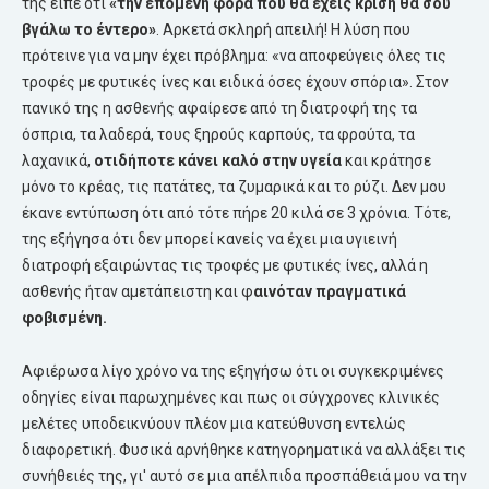
τής είπε ότι
«την επόμενη φορά που θα έχεις κρίση θα σου
βγάλω το έντερο»
. Αρκετά σκληρή απειλή! Η λύση που
πρότεινε για να μην έχει πρόβλημα: «να αποφεύγεις όλες τις
τροφές με φυτικές ίνες και ειδικά όσες έχουν σπόρια». Στον
πανικό της η ασθενής αφαίρεσε από τη διατροφή της τα
όσπρια, τα λαδερά, τους ξηρούς καρπούς, τα φρούτα, τα
λαχανικά,
οτιδήποτε κάνει καλό στην υγεία
και κράτησε
μόνο το κρέας, τις πατάτες, τα ζυμαρικά και το ρύζι. Δεν μου
έκανε εντύπωση ότι από τότε πήρε 20 κιλά σε 3 χρόνια. Τότε,
της εξήγησα ότι δεν μπορεί κανείς να έχει μια υγιεινή
διατροφή εξαιρώντας τις τροφές με φυτικές ίνες, αλλά η
ασθενής ήταν αμετάπειστη και φ
αινόταν πραγματικά
φοβισμένη.
Αφιέρωσα λίγο χρόνο να της εξηγήσω ότι οι συγκεκριμένες
οδηγίες είναι παρωχημένες και πως οι σύγχρονες κλινικές
μελέτες υποδεικνύουν πλέον μια κατεύθυνση εντελώς
διαφορετική. Φυσικά αρνήθηκε κατηγορηματικά να αλλάξει τις
συνήθειές της, γι' αυτό σε μια απέλπιδα προσπάθειά μου να την