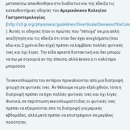
μεταπείσω απευθύνθηκα στο διαδίκτυο και της έδειξα τις
κατευθυντήριες οδηγίες του
Αμερικάνικου Κολεγίου
Γαστρεντερολογίας
(
http://s3.gi.org/physicians/guidelines/DiverticularDiseaseoftheCol
). Αυτές οι οδηγίες ήταν οι πρώτες που “πέτυχα” σε μια απλή
αναζήτηση και τις έδειξα ότι όταν δεν έχει ενοχλήματα (που
εδώ και 2 χρόνια δεν είχε) πρέπει να λαμβάνει πολλές φυτικές
ίνες και όχι λίγες. Την είδα αρκετά διστακτική και δεν μπορώ
να πω με σιγουριά αν της έπεισα, αλλά έκανα ό,τι καλύτερο
μπορούσα.
Τα εκκοπλώματα του εντέρου προκαλούνται από μια διατροφή
φτωχή σε φυτικές ίνες. Αν θέλουμε να μην εξελιχθούν, τότε η
διατροφή πρέπει να έχει πολλές φυτικές ίνες και όχι λίγες.
Φυσικά, σε περίπτωση εκκοπλωματίτιδας οι φυτικές ίνες
πρέπει να εξαιρούνται από τη διατροφή για μερικές
εβδομάδες, αλλά μετά πρέπει να επιστρέφουν σε μεγάλες
ποσότητες.