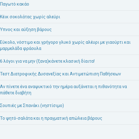
Παγωτό κακάο
Κέικ σοκολάτας χωρίς αλεύρι
Ύπνος και αύξηση βάρους
Εύκολο, νόστιμο και γρήγορο γλυκό χωρίς αλέυρι με γιαούρτι και
μαρμελάδα φράουλα
6 λόγοι για να μην (ξανα)κάνετε κλασική δίαιτα!
Τεστ Διατροφικής Δυσανεξίας και Αντιμετώπιση Παθήσεων
Αν πίνετε ένα αναψυκτικό την ημέρα αυξάνεται η πιθανότητα να
πάθετε διαβήτη
Σουπιές με Σπανάκι (νηστίσιμο)
Το ψητό-σαλάτα και η πραγματική απώλεια βάρους