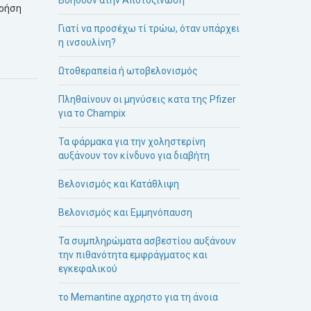
χρήση
Γιατί να προσέχω τί τρώω, όταν υπάρχει
η ινσουλίνη?
Ωτοθεραπεία ή ωτοβελονισμός
Πληθαίνουν οι μηνύσεις κατα της Pfizer
για το Champix
Τα φάρμακα για την χοληστερίνη
αυξάνουν τον κίνδυνο για διαβήτη
Βελονισμός και Κατάθλιψη
Βελονισμός και Εμμηνόπαυση
Τα συμπληρώματα ασβεστίου αυξάνουν
την πιθανότητα εμφράγματος και
εγκεφαλικού
το Memantine αχρηστο για τη άνοια