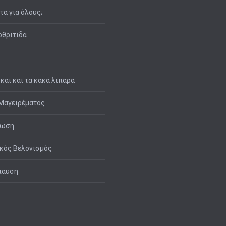
ιτα για όλους;
θριτιδα
 και και τα κακά λιπαρά
Μαγειρέματος
τωση
κός Βελονισμός
παυση