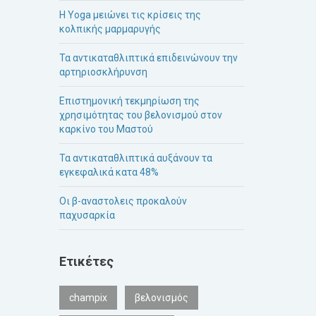
H Yoga μειώνει τις κρίσεις της
κολπικής μαρμαρυγής
Τα αντικαταθλιπτικά επιδεινώνουν την
αρτηριοσκλήρυνση
Επιστημονική τεκμηρίωση της
χρησιμότητας του βελονισμού στον
καρκίνο του Μαστού
Τα αντικαταθλιπτικά αυξάνουν τα
εγκεφαλικά κατα 48%
Οι β-αναστολεις προκαλούν
παχυσαρκία
Ετικέτες
champix
βελονισμός