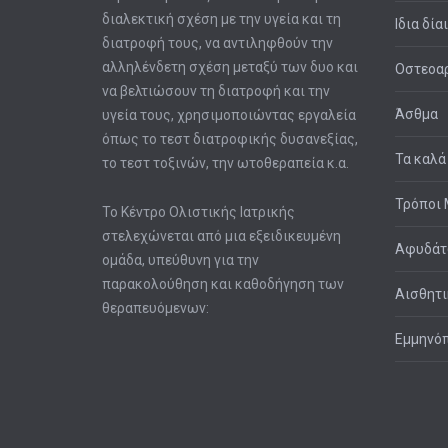
διαλεκτική σχέση με την υγεία και τη
Ιδια δία
διατροφή τους, να αντιληφθούν την
αλληλένδετη σχέση μεταξύ των δυο και
Οστεοαρ
να βελτιώσουν τη διατροφή και την
Άσθμα
υγεία τους, χρησιμοποιώντας εργαλεία
όπως το τεστ διατροφικής δυσανεξίας,
Τα καλά
το τεστ τοξινών, την ωτοθεραπεία κ.α.
Τρόποι 
Το Κέντρο Ολιστικής Ιατρικής
στελεχώνεται από μια εξειδικευμένη
Αφυδά
ομάδα, υπεύθυνη για την
παρακολούθηση και καθοδήγηση των
Αισθητι
θεραπευόμενων:
Εμμηνό