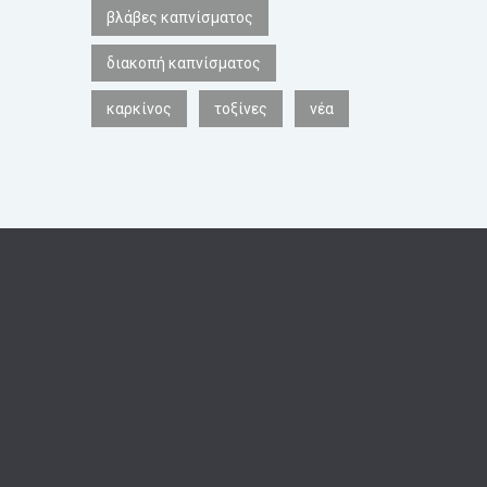
βλάβες καπνίσματος
διακοπή καπνίσματος
καρκίνος
τοξίνες
νέα