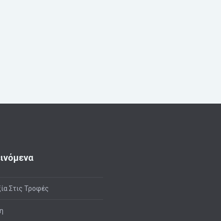
ινόμενα
ία Στις Τροφές
η