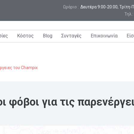
Ωράριο :
 Δευτέρα 9:00-20:00, Τρίτη
Τηλ.
σίες
Κόστος
Blog
Συνταγές
Επικοινωνία
Είσ
έργειες του Champix
ι φόβοι για τις παρενέργε