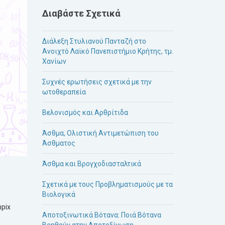
Διαβάστε Σχετικά
Διάλεξη Στυλιανού Πανταζή στο
Ανοιχτό Λαϊκό Πανεπιστήμιο Κρήτης, τμ.
Χανίων
Συχνές ερωτήσεις σχετικά με την
ωτοθεραπεία
Βελονισμός και Αρθρίτιδα
Άσθμα, Ολιστική Αντιμετώπιση του
Άσθματος
Άσθμα και Βρογχοδιασταλτικά
Σχετικά με τους Προβληματισμούς με τα
Βιολογικά
pix
Αποτοξινωτικά Βότανα: Ποιά Βότανα
Βοηθούν ατην Αποτοξίνωση